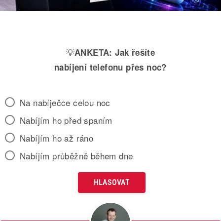
💡
ANKETA:
Jak řešíte
nabíjení telefonu přes noc?
Na nabíječce celou noc
Nabíjím ho před spaním
Nabíjím ho až ráno
Nabíjím průběžně během dne