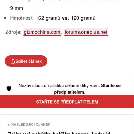
9 mm
Hmotnost:
162 gramů
120 gramů
vs.
Zdroje:
,
gizmochina.com
forums.oneplus.net
Sdílet článek
Nezávislou žurnalistiku děláme díky vám.
Staňte se
🛡️
předplatitelem
.
STAŇTE SE PŘEDPLATITELEM
←
NÁSLEDUJÍCÍ ČLÁNEK