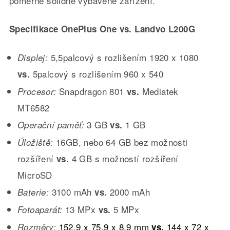
poměrně solidně vybavené zařízení.
Specifikace OnePlus One vs. Landvo L200G
5,5palcový s rozlišením 1920 x 1080
Displej:
5palcový s rozlišením 960 x 540
vs.
Snapdragon 801
Mediatek
Procesor:
vs.
MT6582
3 GB
1 GB
Operační paměť:
vs.
16GB, nebo 64 GB bez možnosti
Úložiště:
rozšíření
4 GB s možností rozšíření
vs.
MicroSD
3100 mAh
2000 mAh
Baterie:
vs.
13 MPx
5 MPx
Fotoaparát:
vs.
152,9 x 75,9 x 8,9 mm
144 x 72 x
Rozměry:
vs.