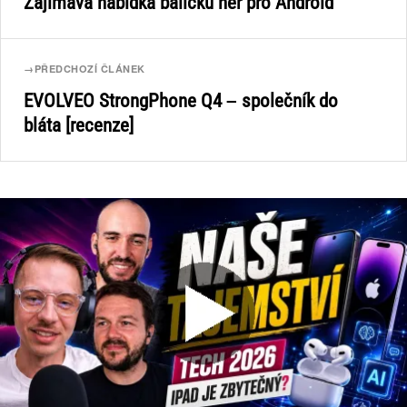
Zajímavá nabídka balíčku her pro Android
→
PŘEDCHOZÍ ČLÁNEK
EVOLVEO StrongPhone Q4 – společník do
bláta [recenze]