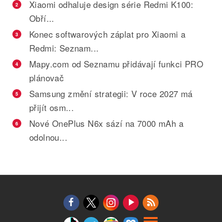
Xiaomi odhaluje design série Redmi K100:
2
Obří...
Konec softwarových záplat pro Xiaomi a
3
Redmi: Seznam...
Mapy.com od Seznamu přidávají funkci PRO
4
plánovač
Samsung změní strategii: V roce 2027 má
5
přijít osm...
Nové OnePlus N6x sází na 7000 mAh a
6
odolnou...