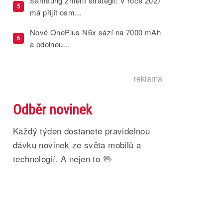
Samsung změní strategii: V roce 2027
5
má přijít osm...
Nové OnePlus N6x sází na 7000 mAh
6
a odolnou...
reklama
Odběr novinek
Každý týden dostanete pravidelnou
dávku novinek ze světa mobilů a
technologií. A nejen to 🖖