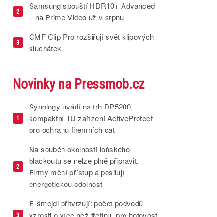
Samsung spouští HDR10+ Advanced
2
– na Prime Video už v srpnu
CMF Clip Pro rozšiřují svět klipových
3
sluchátek
Novinky na Pressmob.cz
Synology uvádí na trh DP5200,
kompaktní 1U zařízení ActiveProtect
1
pro ochranu firemních dat
Na souběh okolností loňského
blackoutu se nelze plně připravit.
2
Firmy mění přístup a posilují
energetickou odolnost
E-šmejdi přitvrzují: počet podvodů
vzrostl o více než třetinu, pro hotovost
3