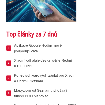
Top články za 7 dnů
Aplikace Google Hodiny nově
1
podporuje Živá...
Xiaomi odhaluje design série Redmi
2
K100: Obří...
Konec softwarových záplat pro Xiaomi
3
a Redmi: Seznam...
Mapy.com od Seznamu přidávají
4
funkci PRO plánovač