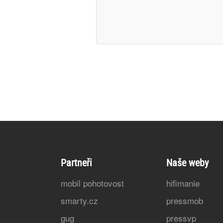
Partneři
Naše weby
mobil pohotovost
hifimanie
smarty.cz
pressmob
gug
pressvp