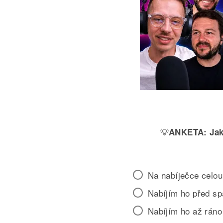
💡
ANKETA:
Jak
Na nabíječce celou
Nabíjím ho před s
Nabíjím ho až ráno