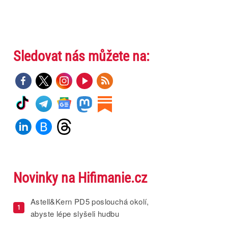
Sledovat nás můžete na:
Novinky na Hifimanie.cz
Astell&Kern PD5 poslouchá okolí,
1
abyste lépe slyšeli hudbu