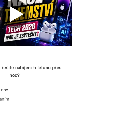
 řešíte nabíjení telefonu přes
noc?
 noc
paním