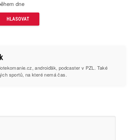
během dne
k
 dotekomanie.cz, androiďák, podcaster v PZL. Také
ých sportů, na které nemá čas.