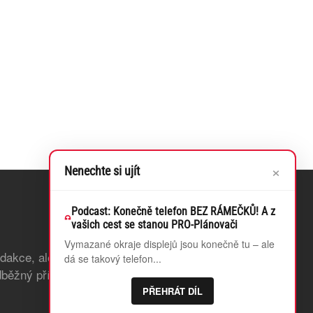
×
Nenechte si ujít
Podcast: Konečně telefon BEZ RÁMEČKŮ! A z
vašich cest se stanou PRO-Plánovači
Vymazané okraje displejů jsou konečně tu – ale
edakce, ale také odstraníme bannerovou
dá se takový telefon...
běžný přístup k článkům, které teprve
PŘEHRÁT DÍL