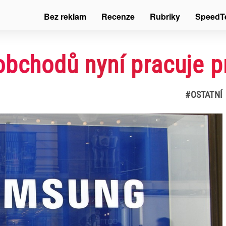
Bez reklam
Recenze
Rubriky
SpeedT
obchodů nyní pracuje 
#OSTATNÍ