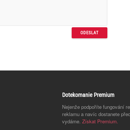
Dotekomanie Premium
Nejenže podpoříte fungování r
reklamu a navíc dostanete před
vydáme.
Získat Premium.