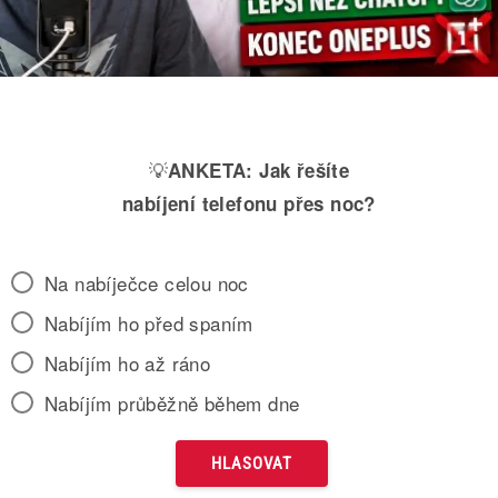
💡
ANKETA:
Jak řešíte
nabíjení telefonu přes noc?
Na nabíječce celou noc
Nabíjím ho před spaním
Nabíjím ho až ráno
Nabíjím průběžně během dne