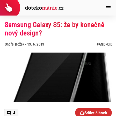
Samsung Galaxy S5: že by konečně
nový design?
Ondřej Božek
• 13. 6. 2013
#ANDROID
Sdílet článek
4