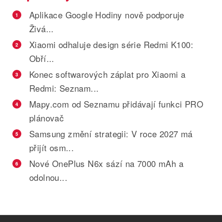
Aplikace Google Hodiny nově podporuje
1
Živá...
Xiaomi odhaluje design série Redmi K100:
2
Obří...
Konec softwarových záplat pro Xiaomi a
3
Redmi: Seznam...
Mapy.com od Seznamu přidávají funkci PRO
4
plánovač
Samsung změní strategii: V roce 2027 má
5
přijít osm...
Nové OnePlus N6x sází na 7000 mAh a
6
odolnou...