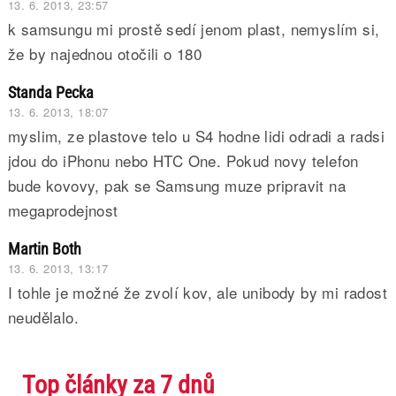
13. 6. 2013, 23:57
k samsungu mi prostě sedí jenom plast, nemyslím si,
že by najednou otočili o 180
Standa Pecka
13. 6. 2013, 18:07
myslim, ze plastove telo u S4 hodne lidi odradi a radsi
jdou do iPhonu nebo HTC One. Pokud novy telefon
bude kovovy, pak se Samsung muze pripravit na
megaprodejnost
Martin Both
13. 6. 2013, 13:17
I tohle je možné že zvolí kov, ale unibody by mi radost
neudělalo.
Top články za 7 dnů