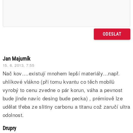
Jan Majurník
15. 6. 2013, 7:55
Nač kov….existují mnohem lepší materiály…např.
uhlíkové vlákno (při tomu kvantu co těch mobilů
vyrobý to cenu zvedne o pár korun, váha a pevnost
bude jinde navíc desing bude pecka) , prémiově lze
udělat třeba ze slitiny carbonu a titanu což zaručí ultra
odolnost.
Drupry