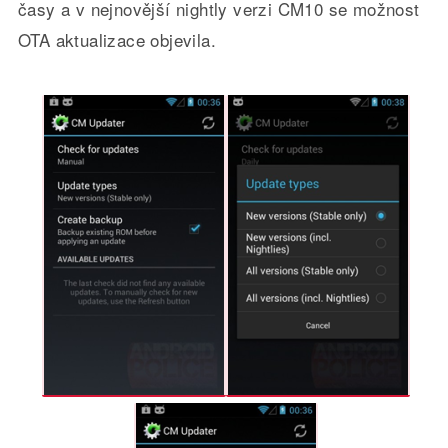
časy a v nejnovější nightly verzi CM10 se možnost
OTA aktualizace objevila.