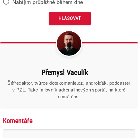
Nabíjím průběžně během dne
Přemysl Vaculík
Šéfredaktor, tvůrce dotekomanie.cz, androiďák, podcaster
v PZL. Také milovník adrenalinových sportů, na které
nemá čas.
Komentáře