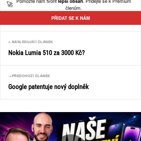
Pomozte nám tvořit
lepší obsah
. Přidejte se k Premium
🚀
členům.
PŘIDAT SE K NÁM
←
NÁSLEDUJÍCÍ ČLÁNEK
Nokia Lumia 510 za 3000 Kč?
→
PŘEDCHOZÍ ČLÁNEK
Google patentuje nový doplněk