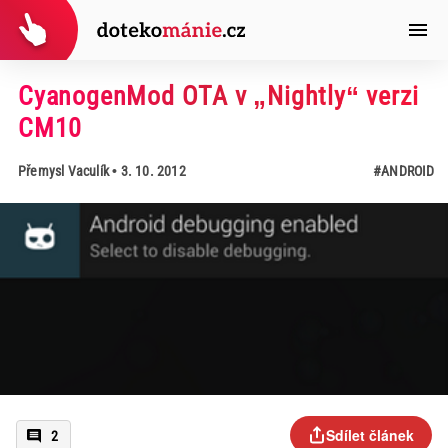
CyanogenMod OTA v „Nightly“ verzi
CM10
Přemysl Vaculík
• 3. 10. 2012
#ANDROID
Sdílet článek
2