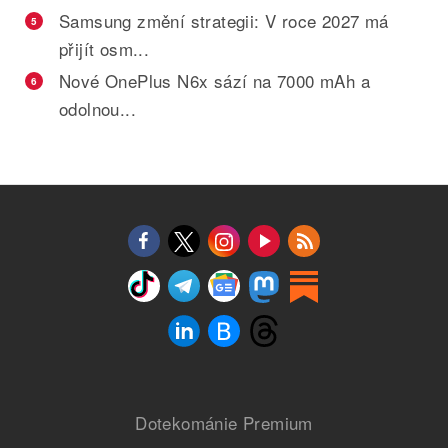
Samsung změní strategii: V roce 2027 má
5
přijít osm...
Nové OnePlus N6x sází na 7000 mAh a
6
odolnou...
Dotekománie Premium