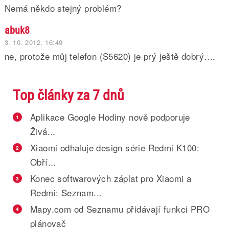
Nemá někdo stejný problém?
abuk8
3. 10. 2012, 16:49
ne, protože můj telefon (S5620) je prý ještě dobrý….
Top články za 7 dnů
Aplikace Google Hodiny nově podporuje
1
Živá...
Xiaomi odhaluje design série Redmi K100:
2
Obří...
Konec softwarových záplat pro Xiaomi a
3
Redmi: Seznam...
Mapy.com od Seznamu přidávají funkci PRO
4
plánovač