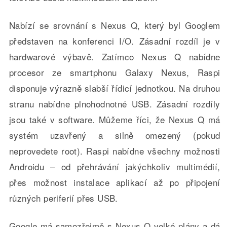
Nabízí se srovnání s Nexus Q, který byl Googlem
představen na konferenci I/O. Zásadní rozdíl je v
hardwarové výbavě. Zatímco Nexus Q nabídne
procesor ze smartphonu Galaxy Nexus, Raspi
disponuje výrazně slabší řídicí jednotkou. Na druhou
stranu nabídne plnohodnotné USB. Zásadní rozdíly
jsou také v software. Můžeme říci, že Nexus Q má
systém uzavřený a silně omezený (pokud
neprovedete root). Raspi nabídne všechny možnosti
Androidu – od přehrávání jakýchkoliv multimédií,
přes možnost instalace aplikací až po připojení
různých periferií přes USB.
Google má samozřejmě s Nexus Q velké plány a dá