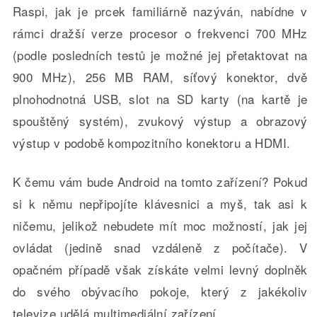
Raspi, jak je prcek familiárně nazýván, nabídne v
rámci dražší verze procesor o frekvenci 700 MHz
(podle posledních testů je možné jej přetaktovat na
900 MHz), 256 MB RAM, síťový konektor, dvě
plnohodnotná USB, slot na SD karty (na kartě je
spouštěný systém), zvukový výstup a obrazový
výstup v podobě kompozitního konektoru a HDMI.
K čemu vám bude Android na tomto zařízení? Pokud
si k němu nepřipojíte klávesnici a myš, tak asi k
ničemu, jelikož nebudete mít moc možností, jak jej
ovládat (jedině snad vzdáleně z počítače). V
opačném případě však získáte velmi levný doplněk
do svého obývacího pokoje, který z jakékoliv
televize udělá multimediální zařízení.