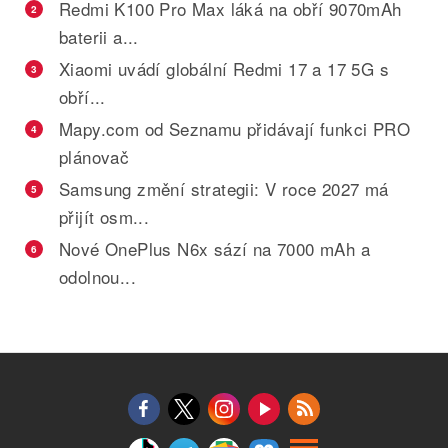
Redmi K100 Pro Max láká na obří 9070mAh
2
baterii a...
Xiaomi uvádí globální Redmi 17 a 17 5G s
3
obří...
Mapy.com od Seznamu přidávají funkci PRO
4
plánovač
Samsung změní strategii: V roce 2027 má
5
přijít osm...
Nové OnePlus N6x sází na 7000 mAh a
6
odolnou...