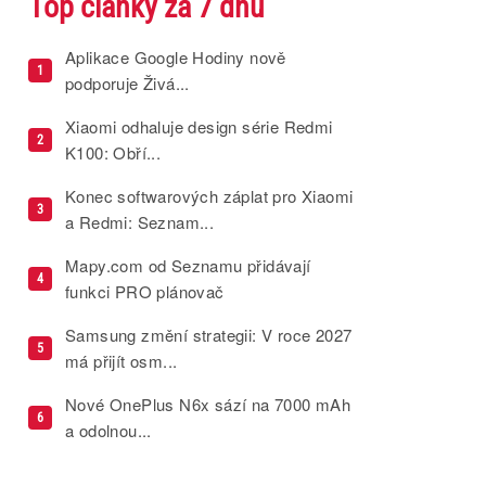
Top články za 7 dnů
Aplikace Google Hodiny nově
1
podporuje Živá...
Xiaomi odhaluje design série Redmi
2
K100: Obří...
Konec softwarových záplat pro Xiaomi
3
a Redmi: Seznam...
Mapy.com od Seznamu přidávají
4
funkci PRO plánovač
Samsung změní strategii: V roce 2027
5
má přijít osm...
Nové OnePlus N6x sází na 7000 mAh
6
a odolnou...