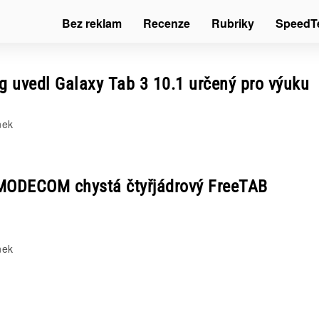
Bez reklam
Recenze
Rubriky
SpeedT
 uvedl Galaxy Tab 3 10.1 určený pro výuku
nek
MODECOM chystá čtyřjádrový FreeTAB
nek