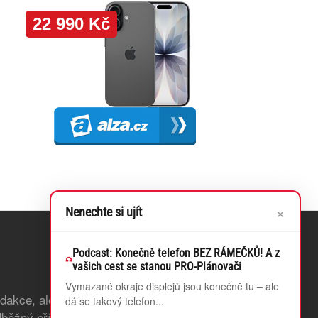
×
Nenechte si ujít
Podcast: Konečně telefon BEZ RÁMEČKŮ! A z
vašich cest se stanou PRO-Plánovači
Vymazané okraje displejů jsou konečně tu – ale
edakce, ale také odstraníme bannerovou
dá se takový telefon...
běžný přístup k článkům, které teprve