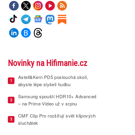
Novinky na Hifimanie.cz
Astell&Kern PD5 poslouchá okolí,
1
abyste lépe slyšeli hudbu
Samsung spouští HDR10+ Advanced
2
– na Prime Video už v srpnu
CMF Clip Pro rozšiřují svět klipových
3
sluchátek