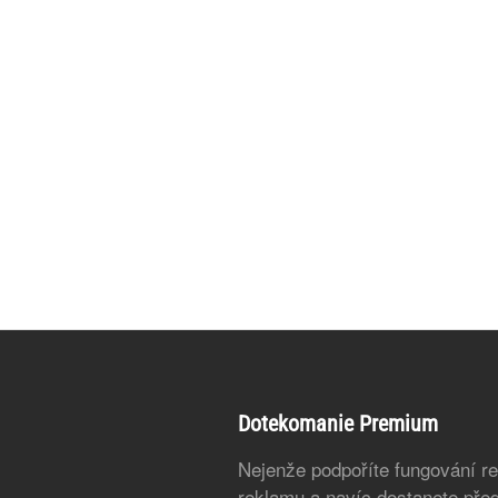
Dotekomanie Premium
Nejenže podpoříte fungování r
reklamu a navíc dostanete před