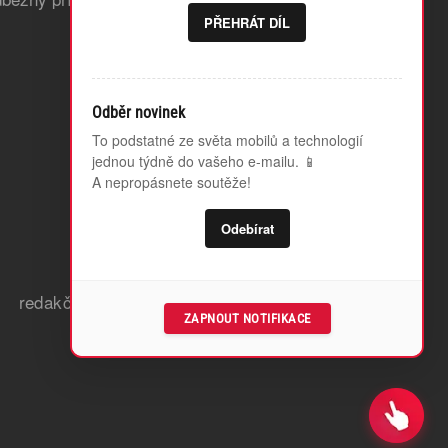
PŘEHRÁT DÍL
Odběr novinek
To podstatné ze světa mobilů a technologií
jednou týdně do vašeho e-mailu. 📱
A nepropásnete soutěže!
Odebírat
redakční zásady a etický kodex
ZAPNOUT NOTIFIKACE