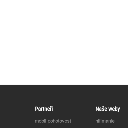
Partneři
Naše weby
mobil pohotovost
hifimanie