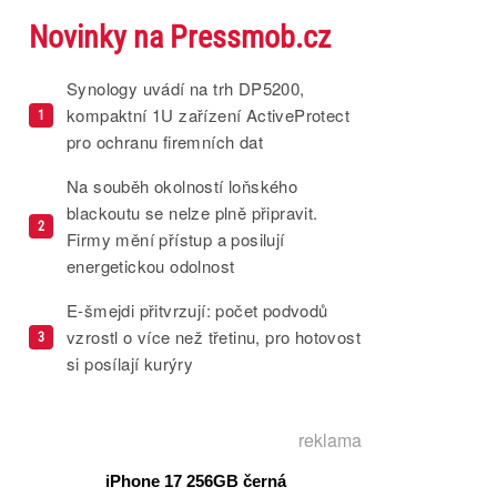
Novinky na Pressmob.cz
Synology uvádí na trh DP5200,
kompaktní 1U zařízení ActiveProtect
1
pro ochranu firemních dat
Na souběh okolností loňského
blackoutu se nelze plně připravit.
2
Firmy mění přístup a posilují
energetickou odolnost
E-šmejdi přitvrzují: počet podvodů
vzrostl o více než třetinu, pro hotovost
3
si posílají kurýry
reklama