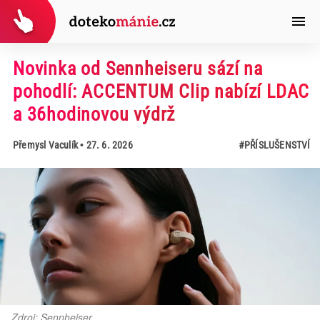
Novinka od Sennheiseru sází na
pohodlí: ACCENTUM Clip nabízí LDAC
a 36hodinovou výdrž
Přemysl Vaculík
• 27. 6. 2026
#PŘÍSLUŠENSTVÍ
Zdroj: Sennheiser