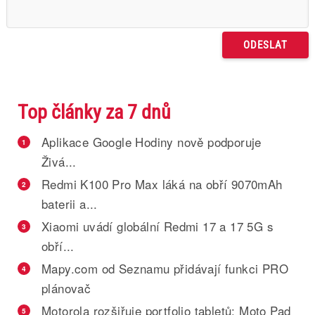
Top články za 7 dnů
Aplikace Google Hodiny nově podporuje
1
Živá...
Redmi K100 Pro Max láká na obří 9070mAh
2
baterii a...
Xiaomi uvádí globální Redmi 17 a 17 5G s
3
obří...
Mapy.com od Seznamu přidávají funkci PRO
4
plánovač
Motorola rozšiřuje portfolio tabletů: Moto Pad
5