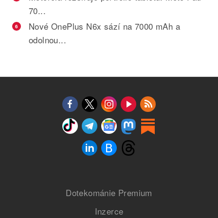
70...
Nové OnePlus N6x sází na 7000 mAh a
6
odolnou...
Dotekománie Premium
Inzerce