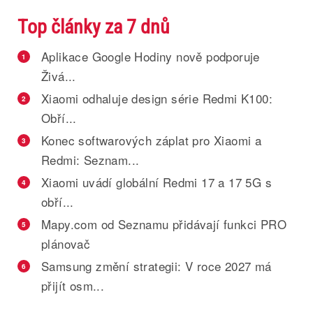
Top články za 7 dnů
Aplikace Google Hodiny nově podporuje
1
Živá...
Xiaomi odhaluje design série Redmi K100:
2
Obří...
Konec softwarových záplat pro Xiaomi a
3
Redmi: Seznam...
Xiaomi uvádí globální Redmi 17 a 17 5G s
4
obří...
Mapy.com od Seznamu přidávají funkci PRO
5
plánovač
Samsung změní strategii: V roce 2027 má
6
přijít osm...