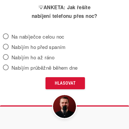
💡
ANKETA:
Jak řešíte
nabíjení telefonu přes noc?
Na nabíječce celou noc
Nabíjím ho před spaním
Nabíjím ho až ráno
Nabíjím průběžně během dne