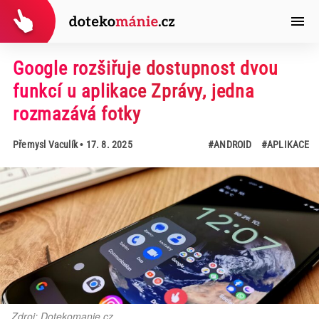
Google rozšiřuje dostupnost dvou
funkcí u aplikace Zprávy, jedna
rozmazává fotky
Přemysl Vaculík
• 17. 8. 2025
#ANDROID
#APLIKACE
Zdroj: Dotekomanie.cz