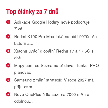
Top články za 7 dnů
Aplikace Google Hodiny nově podporuje
1
Živá...
Redmi K100 Pro Max láká na obří 9070mAh
2
baterii a...
Xiaomi uvádí globální Redmi 17 a 17 5G s
3
obří...
Mapy.com od Seznamu přidávají funkci PRO
4
plánovač
Samsung změní strategii: V roce 2027 má
5
přijít osm...
Nové OnePlus N6x sází na 7000 mAh a
6
odolnou...