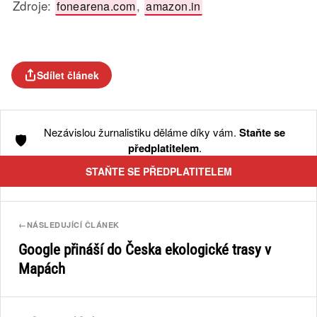
Zdroje:
,
fonearena.com
amazon.in
Sdílet článek
Nezávislou žurnalistiku děláme díky vám.
Staňte se
🛡️
předplatitelem
.
STAŇTE SE PŘEDPLATITELEM
←
NÁSLEDUJÍCÍ ČLÁNEK
Google přináší do Česka ekologické trasy v
Mapách