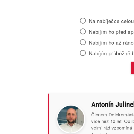
Na nabíječce celou
Nabíjím ho před s
Nabíjím ho až ráno
Nabíjím průběžně 
Antonín Juline
Členem Dotekománie 
více než 10 let. Obl
velmi rád vzpomíná 