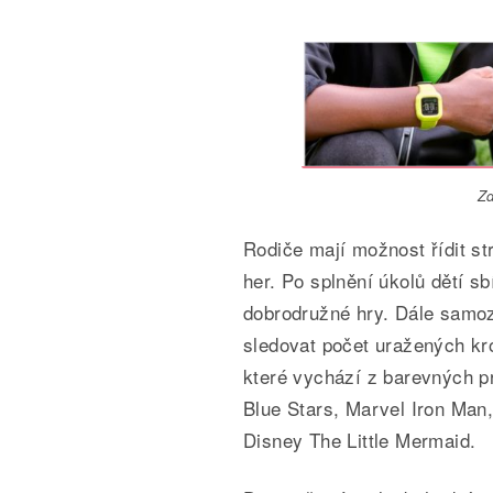
Zd
Rodiče mají možnost řídit s
her. Po splnění úkolů dětí s
dobrodružné hry. Dále samoz
sledovat počet uražených kro
které vychází z barevných pr
Blue Stars, Marvel Iron Man
Disney The Little Mermaid.