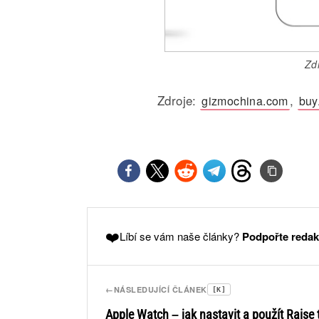
Zd
Zdroje:
,
gizmochina.com
buy
❤️
Líbí se vám naše články?
Podpořte redak
←
NÁSLEDUJÍCÍ ČLÁNEK
[K]
Apple Watch – jak nastavit a použít Raise 