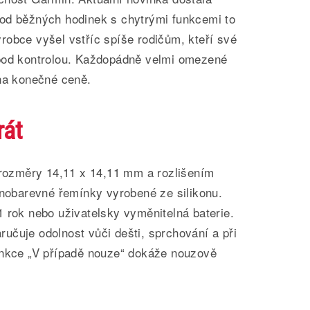
 a od běžných hodinek s chytrými funkcemi to
robce vyšel vstříc spíše rodičům, kteří své
 pod kontrolou. Každopádně velmi omezené
 na konečné ceně.
rát
s rozměry 14,11 x 14,11 mm a rozlišením
znobarevné řemínky vyrobené ze silikonu.
 rok nebo uživatelsky vyměnitelná baterie.
učuje odolnost vůči dešti, sprchování a při
unkce „V případě nouze“ dokáže nouzově