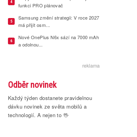
4
funkci PRO plánovač
Samsung změní strategii: V roce 2027
5
má přijít osm...
Nové OnePlus N6x sází na 7000 mAh
6
a odolnou...
reklama
Odběr novinek
Každý týden dostanete pravidelnou
dávku novinek ze světa mobilů a
technologií. A nejen to 🖖