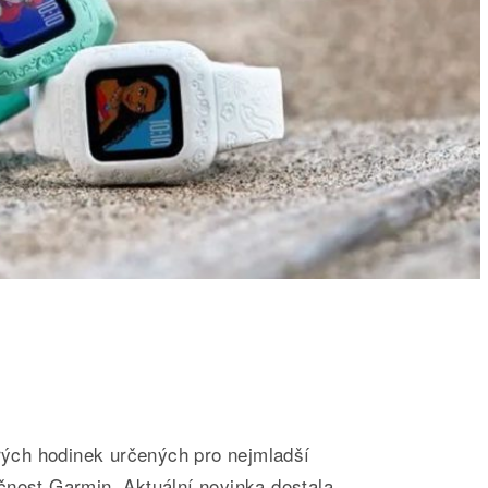
trých hodinek určených pro nejmladší
čnost Garmin. Aktuální novinka dostala