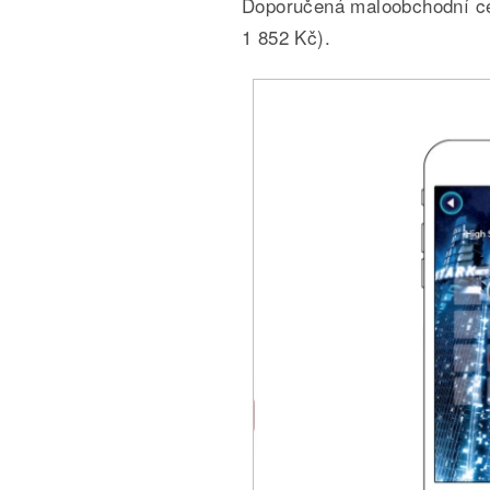
Doporučená maloobchodní cen
1 852 Kč).