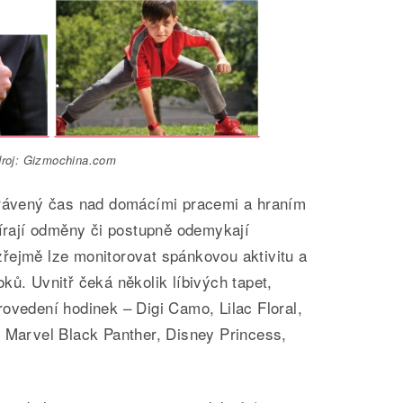
roj: Gizmochina.com
trávený čas nad domácími pracemi a hraním
bírají odměny či postupně odemykají
řejmě lze monitorovat spánkovou aktivitu a
ků. Uvnitř čeká několik líbivých tapet,
ovedení hodinek – Digi Camo, Lilac Floral,
, Marvel Black Panther, Disney Princess,