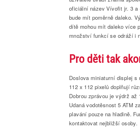
oficiální název Vívofit jr. 3
bude mít poměrně daleko. Vý
dítě mohou mít daleko více
množství funkcí se odráží i
Pro děti tak ako
Doslova miniaturní displej 
112 x 112 pixelů doplňují rů
Dobrou zprávou je výdrž až 1
Udaná vodotěsnost 5 ATM zar
plavání pouze na hladině. F
kontaktovat nejbližší osoby.