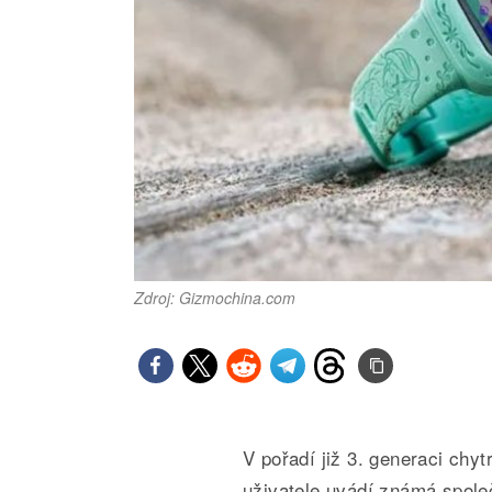
Zdroj: Gizmochina.com
V pořadí již 3. generaci chy
uživatele uvádí známá spole