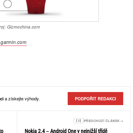
roj: Gizmochina.com
.garmin.com
ci
a získejte výhody.
PODPOŘIT REDAKCI
PŘEDCHOZÍ ČLÁNEK
→
[J]
to
Nokia 2.4 – Android One v nejnižší třídě