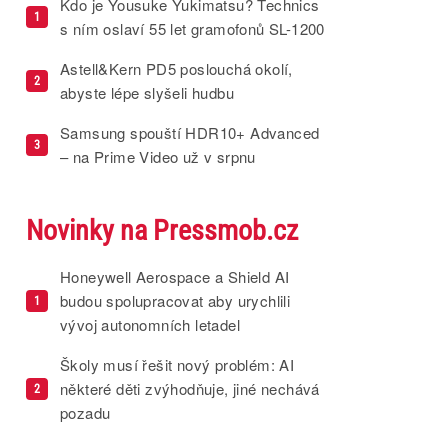
Kdo je Yousuke Yukimatsu? Technics
1
s ním oslaví 55 let gramofonů SL-1200
Astell&Kern PD5 poslouchá okolí,
2
abyste lépe slyšeli hudbu
Samsung spouští HDR10+ Advanced
3
– na Prime Video už v srpnu
Novinky na Pressmob.cz
Honeywell Aerospace a Shield AI
budou spolupracovat aby urychlili
1
vývoj autonomních letadel
Školy musí řešit nový problém: AI
některé děti zvýhodňuje, jiné nechává
2
pozadu