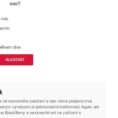
noc?
 noc
paním
během dne
k
od samotného založení a tato věrná podpora trvá
íbeným výrobcem je jednoznačně kalifornský Apple, ale
na BlackBerry a nezanevřel ani na zařízení s