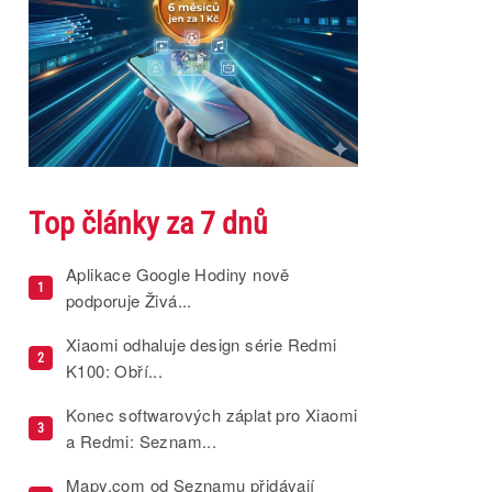
Top články za 7 dnů
Aplikace Google Hodiny nově
1
podporuje Živá...
Xiaomi odhaluje design série Redmi
2
K100: Obří...
Konec softwarových záplat pro Xiaomi
3
a Redmi: Seznam...
Mapy.com od Seznamu přidávají