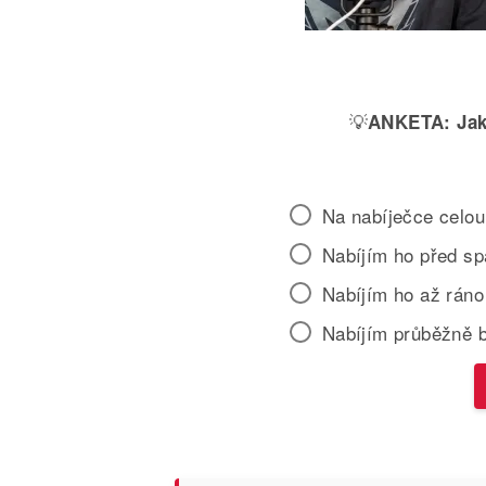
💡
ANKETA:
Jak
Na nabíječce celou
Nabíjím ho před s
Nabíjím ho až ráno
Nabíjím průběžně 