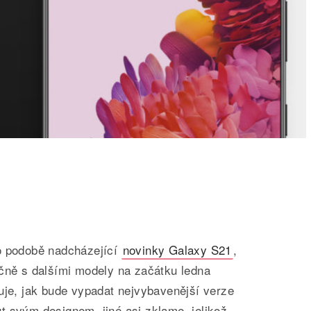
o podobě nadcházející
novinky Galaxy S21
,
ečně s dalšími modely na začátku ledna
uje, jak bude vypadat nejvybavenější verze
t svým designem, jiné asi zklame, jelikož