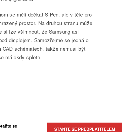
om se měli dočkat S Pen, ale v těle pro
yhrazený prostor. Na druhou stranu může
e si lze všimnout, že Samsung asi
u pod displejem. Samozřejmě se jedná o
ch CAD schématech, takže nemusí být
se málokdy splete.
Staňte se
STAŇTE SE PŘEDPLATITELEM