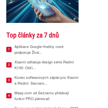
Top články za 7 dnů
Aplikace Google Hodiny nově
1
podporuje Živá...
Xiaomi odhaluje design série Redmi
2
K100: Obří...
Konec softwarových záplat pro Xiaomi
3
a Redmi: Seznam...
Mapy.com od Seznamu přidávají
4
funkci PRO plánovač