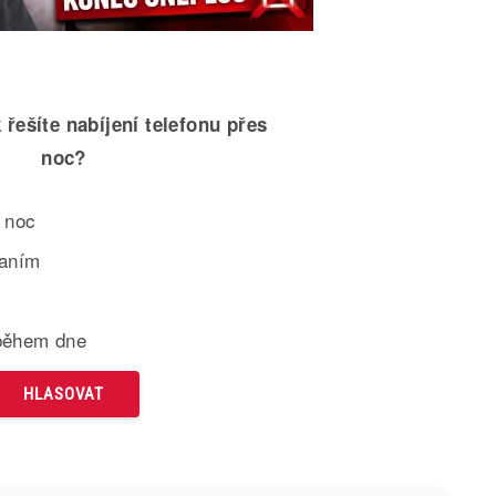
 řešíte nabíjení telefonu přes
noc?
 noc
paním
během dne