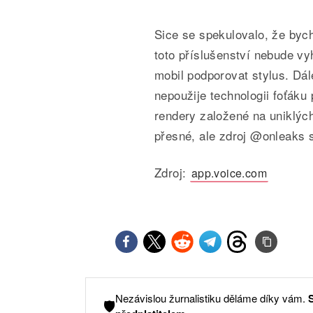
Sice se spekulovalo, že bych
toto příslušenství nebude v
mobil podporovat stylus. Dál
nepoužije technologii foťák
rendery založené na uniklý
přesné, ale zdroj @onleaks 
Zdroj:
app.voice.com
Nezávislou žurnalistiku děláme díky vám.
🛡️