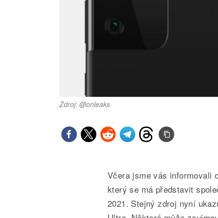
Zdroj: @onleaks
Včera jsme vás informovali 
který se má představit spol
2021. Stejný zdroj nyní ukaz
Ultra. Některé může zaujmou