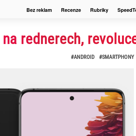
Bez reklam
Recenze
Rubriky
SpeedT
 na rednerech, revoluc
#ANDROID
#SMARTPHONY