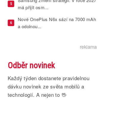
Samsung změní strategii: V roce 2027
5
má přijít osm...
Nové OnePlus N6x sází na 7000 mAh
6
a odolnou...
reklama
Odběr novinek
Každý týden dostanete pravidelnou
dávku novinek ze světa mobilů a
technologií. A nejen to 🖖