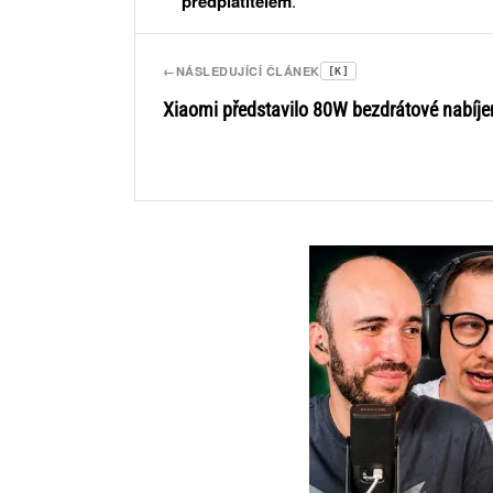
předplatitelem
.
←
NÁSLEDUJÍCÍ ČLÁNEK
[K]
Xiaomi představilo 80W bezdrátové nabíje