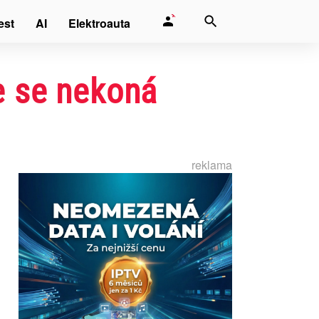
est
AI
Elektroauta
e se nekoná
reklama