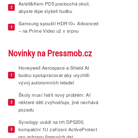
Astell&Kern PD5 poslouchá okolí,
2
abyste lépe slyšeli hudbu
Samsung spouští HDR10+ Advanced
3
– na Prime Video už v srpnu
Novinky na Pressmob.cz
Honeywell Aerospace a Shield AI
budou spolupracovat aby urychlili
1
vývoj autonomních letadel
Školy musí řešit nový problém: AI
některé děti zvýhodňuje, jiné nechává
2
pozadu
Synology uvádí na trh DP5200,
kompaktní 1U zařízení ActiveProtect
3
pro ochranu firemních dat