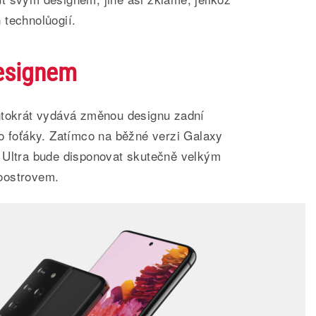
 technolůogií.
designem
ntokrát vydává změnou designu zadní
o foťáky. Zatímco na běžné verzi Galaxy
 Ultra bude disponovat skutečně velkým
oostrovem.