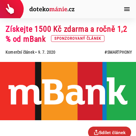
Získejte 1500 Kč zdarma a ročně 1,2
% od mBank
SPONZOROVANÝ ČLÁNEK
Komerční článek
• 9. 7. 2020
#SMARTPHONY
Sdílet článek