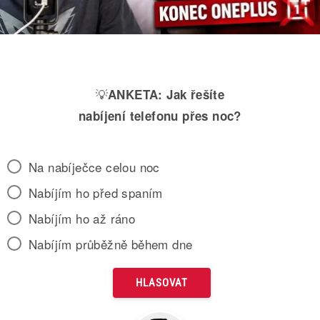
💡
ANKETA:
Jak řešíte
nabíjení telefonu přes noc?
Na nabíječce celou noc
Nabíjím ho před spaním
Nabíjím ho až ráno
Nabíjím průběžně během dne