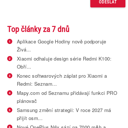
Top články za 7 dnů
Aplikace Google Hodiny nově podporuje
1
Živá...
Xiaomi odhaluje design série Redmi K100:
2
Obří...
Konec softwarových záplat pro Xiaomi a
3
Redmi: Seznam...
Mapy.com od Seznamu přidávají funkci PRO
4
plánovač
Samsung změní strategii: V roce 2027 má
5
přijít osm...
Nové OnePlus N6x sází na 7000 mAh a
6