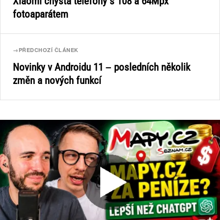
Xiaomi chystá telefony s 108 a 64Mpx
fotoaparátem
→
PŘEDCHOZÍ ČLÁNEK
Novinky v Androidu 11 – posledních několik
změn a nových funkcí