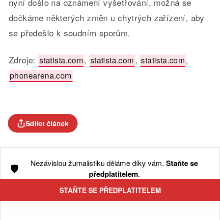
nyní došlo na oznámení vyšetřování, možná se
dočkáme některých změn u chytrých zařízení, aby
se předešlo k soudním sporům.
Zdroje:
,
,
,
statista.com
statista.com
statista.com
phonearena.com
Sdílet článek
Nezávislou žurnalistiku děláme díky vám.
Staňte se
🛡️
předplatitelem
.
STAŇTE SE PŘEDPLATITELEM