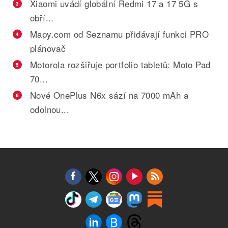
Xiaomi uvádí globální Redmi 17 a 17 5G s
3
obří...
Mapy.com od Seznamu přidávají funkci PRO
4
plánovač
Motorola rozšiřuje portfolio tabletů: Moto Pad
5
70...
Nové OnePlus N6x sází na 7000 mAh a
6
odolnou...