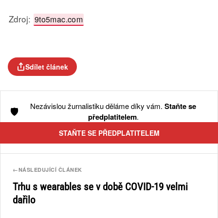
Zdroj:
9to5mac.com
Sdílet článek
Nezávislou žurnalistiku děláme díky vám.
Staňte se
🛡️
předplatitelem
.
STAŇTE SE PŘEDPLATITELEM
←
NÁSLEDUJÍCÍ ČLÁNEK
Trhu s wearables se v době COVID-19 velmi
dařilo