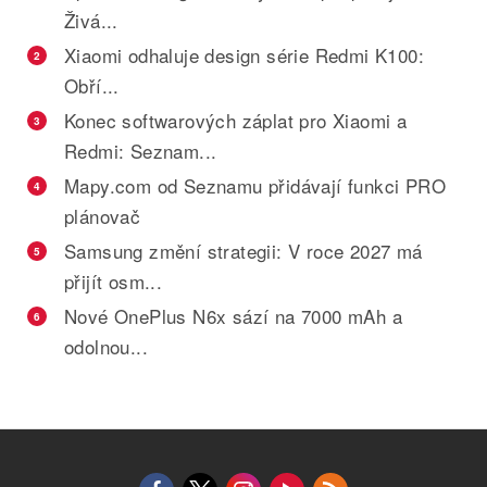
Živá...
Xiaomi odhaluje design série Redmi K100:
2
Obří...
Konec softwarových záplat pro Xiaomi a
3
Redmi: Seznam...
Mapy.com od Seznamu přidávají funkci PRO
4
plánovač
Samsung změní strategii: V roce 2027 má
5
přijít osm...
Nové OnePlus N6x sází na 7000 mAh a
6
odolnou...