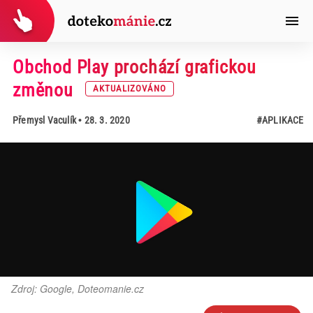
Obchod Play prochází grafickou
změnou
AKTUALIZOVÁNO
Přemysl Vaculík
• 28. 3. 2020
#APLIKACE
Zdroj: Google, Doteomanie.cz