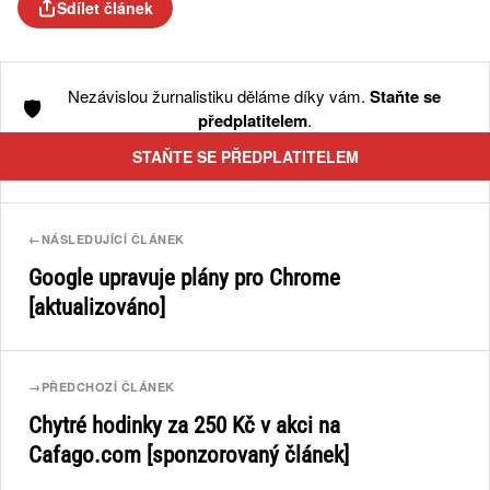
Sdílet článek
Nezávislou žurnalistiku děláme díky vám.
Staňte se
🛡️
předplatitelem
.
STAŇTE SE PŘEDPLATITELEM
←
NÁSLEDUJÍCÍ ČLÁNEK
Google upravuje plány pro Chrome
[aktualizováno]
→
PŘEDCHOZÍ ČLÁNEK
Chytré hodinky za 250 Kč v akci na
Cafago.com [sponzorovaný článek]