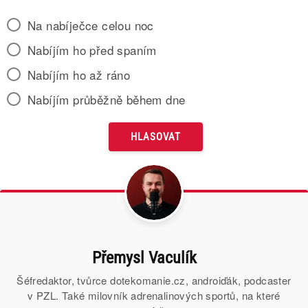
Na nabíječce celou noc
Nabíjím ho před spaním
Nabíjím ho až ráno
Nabíjím průběžně během dne
Přemysl Vaculík
Šéfredaktor, tvůrce dotekomanie.cz, androiďák, podcaster
v PZL. Také milovník adrenalinových sportů, na které