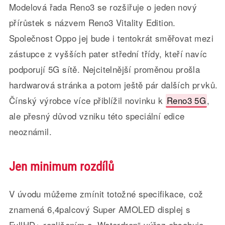
Modelová řada Reno3 se rozšiřuje o jeden nový
přírůstek s názvem Reno3 Vitality Edition.
Společnost Oppo jej bude i tentokrát směřovat mezi
zástupce z vyšších pater střední třídy, kteří navíc
podporují 5G sítě. Nejcitelnější proměnou prošla
hardwarová stránka a potom ještě pár dalších prvků.
Čínský výrobce více přiblížil novinku k
Reno3 5G
,
ale přesný důvod vzniku této speciální edice
neoznámil.
Jen minimum rozdílů
V úvodu můžeme zmínit totožné specifikace, což
znamená 6,4palcový Super AMOLED displej s
FullHD+ rozlišením a „Waterdrop“ výřez obsahuje