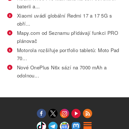
baterii a...
Xiaomi uvádí globální Redmi 17 a 17 5G s
3
obří...
Mapy.com od Seznamu přidávají funkci PRO
4
plánovač
Motorola rozšiřuje portfolio tabletů: Moto Pad
5
70...
Nové OnePlus N6x sází na 7000 mAh a
6
odolnou...