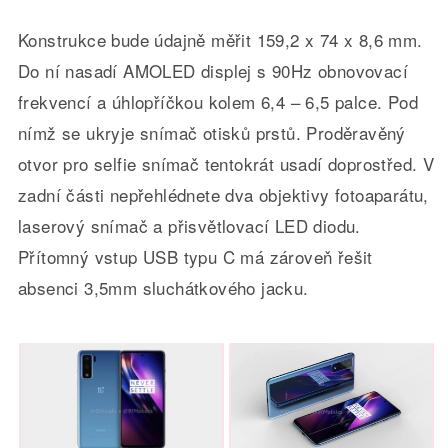
Konstrukce bude údajně měřit 159,2 x 74 x 8,6 mm.
Do ní nasadí AMOLED displej s 90Hz obnovovací
frekvencí a úhlopříčkou kolem 6,4 – 6,5 palce. Pod
nímž se ukryje snímač otisků prstů. Proděravěný
otvor pro selfie snímač tentokrát usadí doprostřed. V
zadní části nepřehlédnete dva objektivy fotoaparátu,
laserový snímač a přisvětlovací LED diodu.
Přítomný vstup USB typu C má zároveň řešit
absenci 3,5mm sluchátkového jacku.