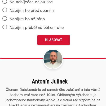
Na nabíječce celou noc
Nabíjím ho před spaním
Nabíjím ho až ráno
Nabíjím průběžně během dne
Antonín Julinek
Členem Dotekománie od samotného založení a tato věrná
podpora trvá více než 10 let. Oblíbeným výrobcem je
jednoznačně kalifornský Apple, ale velmi rád vzpomíná na
BlackBerry a nezanevřel ani na zařízení s Androidem.