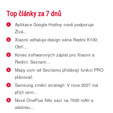
Top články za 7 dnů
Aplikace Google Hodiny nově podporuje
1
Živá...
Xiaomi odhaluje design série Redmi K100:
2
Obří...
Konec softwarových záplat pro Xiaomi a
3
Redmi: Seznam...
Mapy.com od Seznamu přidávají funkci PRO
4
plánovač
Samsung změní strategii: V roce 2027 má
5
přijít osm...
Nové OnePlus N6x sází na 7000 mAh a
6
odolnou...