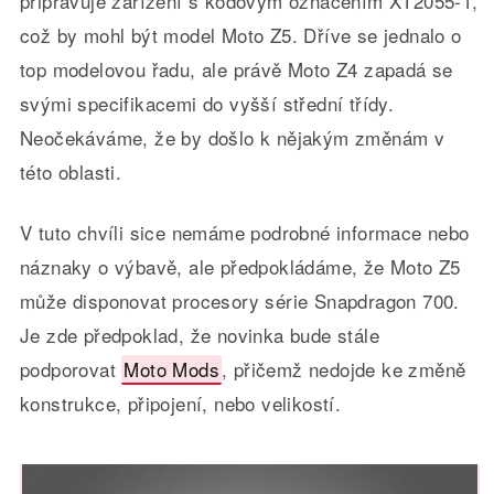
připravuje zařízení s kódovým označením XT2055-1,
což by mohl být model Moto Z5. Dříve se jednalo o
top modelovou řadu, ale právě Moto Z4 zapadá se
svými specifikacemi do vyšší střední třídy.
Neočekáváme, že by došlo k nějakým změnám v
této oblasti.
V tuto chvíli sice nemáme podrobné informace nebo
náznaky o výbavě, ale předpokládáme, že Moto Z5
může disponovat procesory série Snapdragon 700.
Je zde předpoklad, že novinka bude stále
podporovat
Moto Mods
, přičemž nedojde ke změně
konstrukce, připojení, nebo velikostí.