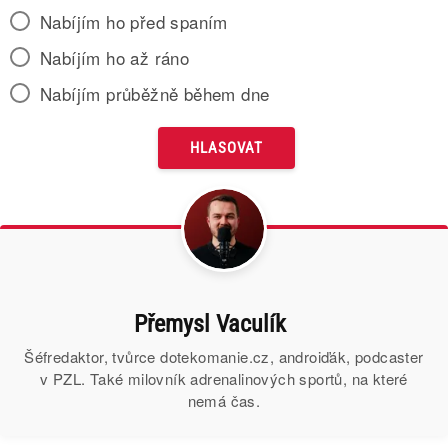
Nabíjím ho před spaním
Nabíjím ho až ráno
Nabíjím průběžně během dne
Přemysl Vaculík
Šéfredaktor, tvůrce dotekomanie.cz, androiďák, podcaster
v PZL. Také milovník adrenalinových sportů, na které
nemá čas.