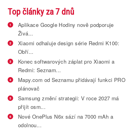
Top články za 7 dnů
Aplikace Google Hodiny nově podporuje
1
Živá...
Xiaomi odhaluje design série Redmi K100:
2
Obří...
Konec softwarových záplat pro Xiaomi a
3
Redmi: Seznam...
Mapy.com od Seznamu přidávají funkci PRO
4
plánovač
Samsung změní strategii: V roce 2027 má
5
přijít osm...
Nové OnePlus N6x sází na 7000 mAh a
6
odolnou...