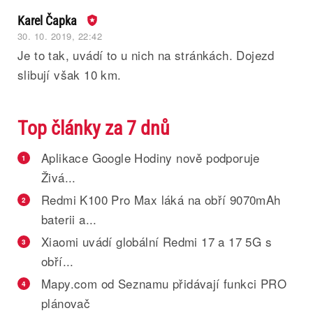
Karel Čapka
30. 10. 2019, 22:42
Je to tak, uvádí to u nich na stránkách. Dojezd
slibují však 10 km.
Top články za 7 dnů
Aplikace Google Hodiny nově podporuje
1
Živá...
Redmi K100 Pro Max láká na obří 9070mAh
2
baterii a...
Xiaomi uvádí globální Redmi 17 a 17 5G s
3
obří...
Mapy.com od Seznamu přidávají funkci PRO
4
plánovač