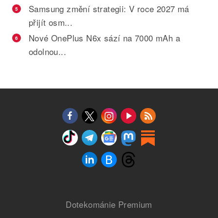
Samsung změní strategii: V roce 2027 má
5
přijít osm...
Nové OnePlus N6x sází na 7000 mAh a
6
odolnou...
Dotekománie Premium