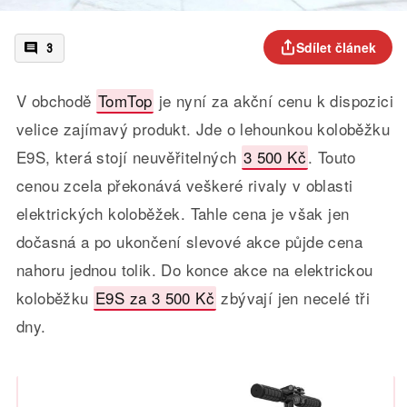
Sdílet článek
3
V obchodě
TomTop
je nyní za akční cenu k dispozici
velice zajímavý produkt. Jde o lehounkou koloběžku
E9S, která stojí neuvěřitelných
3 500 Kč
. Touto
cenou zcela překonává veškeré rivaly v oblasti
elektrických koloběžek. Tahle cena je však jen
dočasná a po ukončení slevové akce půjde cena
nahoru jednou tolik. Do konce akce na elektrickou
koloběžku
E9S za 3 500 Kč
zbývají jen necelé tři
dny.