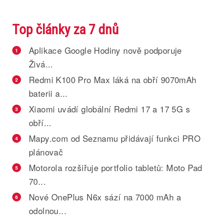
Top články za 7 dnů
Aplikace Google Hodiny nově podporuje
1
Živá...
Redmi K100 Pro Max láká na obří 9070mAh
2
baterii a...
Xiaomi uvádí globální Redmi 17 a 17 5G s
3
obří...
Mapy.com od Seznamu přidávají funkci PRO
4
plánovač
Motorola rozšiřuje portfolio tabletů: Moto Pad
5
70...
Nové OnePlus N6x sází na 7000 mAh a
6
odolnou...