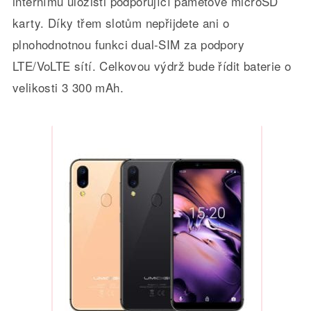
internímu úložišti podporující paměťové microSD
karty. Díky třem slotům nepřijdete ani o
plnohodnotnou funkci dual-SIM za podpory
LTE/VoLTE sítí. Celkovou výdrž bude řídit baterie o
velikosti 3 300 mAh.