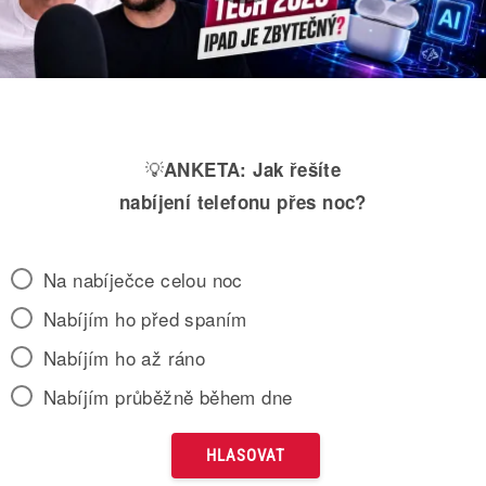
💡
ANKETA:
Jak řešíte
nabíjení telefonu přes noc?
Na nabíječce celou noc
Nabíjím ho před spaním
Nabíjím ho až ráno
Nabíjím průběžně během dne