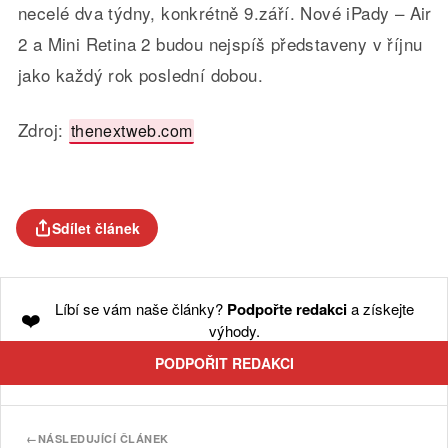
necelé dva týdny, konkrétně 9.září. Nové iPady – Air
2 a Mini Retina 2 budou nejspíš představeny v říjnu
jako každý rok poslední dobou.
Zdroj:
thenextweb.com
Sdílet článek
Líbí se vám naše články?
Podpořte redakci
a získejte
❤️
výhody.
PODPOŘIT REDAKCI
←
NÁSLEDUJÍCÍ ČLÁNEK