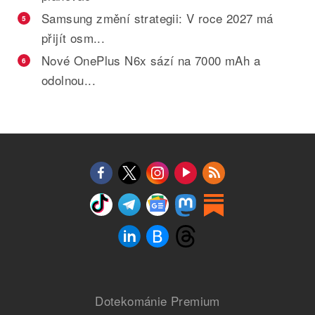
Samsung změní strategii: V roce 2027 má
5
přijít osm...
Nové OnePlus N6x sází na 7000 mAh a
6
odolnou...
Dotekománie Premium