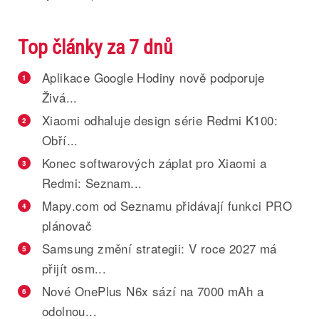
Top články za 7 dnů
Aplikace Google Hodiny nově podporuje
1
Živá...
Xiaomi odhaluje design série Redmi K100:
2
Obří...
Konec softwarových záplat pro Xiaomi a
3
Redmi: Seznam...
Mapy.com od Seznamu přidávají funkci PRO
4
plánovač
Samsung změní strategii: V roce 2027 má
5
přijít osm...
Nové OnePlus N6x sází na 7000 mAh a
6
odolnou...