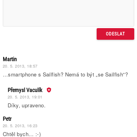
Martin
20. 5. 2013, 18:57
…smartphone s Sailfish? Nemá to být „se Sailfish“?
Přemysl Vaculík
20. 5. 2013, 19:01
Díky, upraveno.
Petr
20. 5. 2013, 16:23
Chtěl bych… :-)