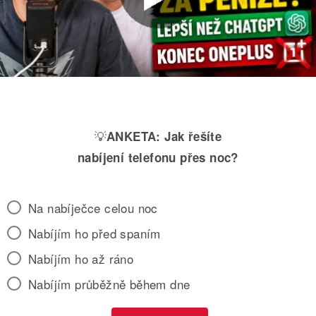
💡
ANKETA:
Jak řešíte
nabíjení telefonu přes noc?
Na nabíječce celou noc
Nabíjím ho před spaním
Nabíjím ho až ráno
Nabíjím průběžně během dne