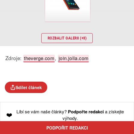
ROZBALIT GALERII (+3)
Zdroje:
,
theverge.com
join.jolla.com
Sdílet článek
Líbí se vám naše články?
Podpořte redakci
a získejte
❤️
výhody.
PODPOŘIT REDAKCI