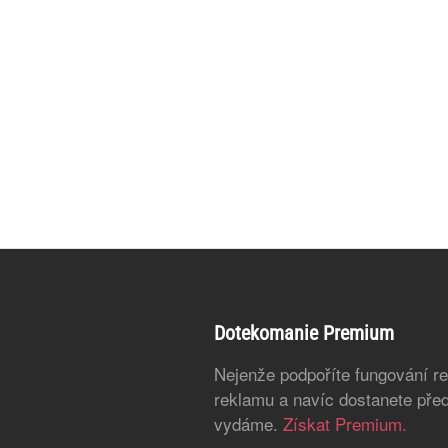
Dotekomanie Premium
Nejenže podpoříte fungování r
reklamu a navíc dostanete před
vydáme.
Získat Premium.