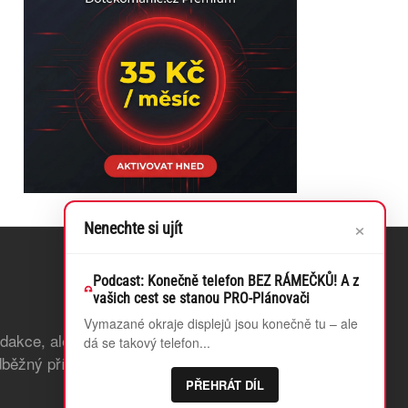
×
Nenechte si ujít
Podcast: Konečně telefon BEZ RÁMEČKŮ! A z
vašich cest se stanou PRO-Plánovači
Vymazané okraje displejů jsou konečně tu – ale
edakce, ale také odstraníme bannerovou
dá se takový telefon...
běžný přístup k článkům, které teprve
PŘEHRÁT DÍL