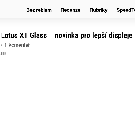
Bez reklam
Recenze
Rubriky
SpeedT
Lotus XT Glass – novinka pro lepší displeje
•
1 komentář
ulík