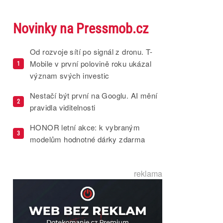
Novinky na Pressmob.cz
Od rozvoje sítí po signál z dronu. T-
Mobile v první polovině roku ukázal
1
význam svých investic
Nestačí být první na Googlu. AI mění
2
pravidla viditelnosti
HONOR letní akce: k vybraným
3
modelům hodnotné dárky zdarma
reklama