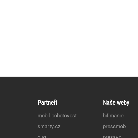
Partneři
Naše weby
mobil pohotovost
hifimanie
smarty.cz
pressmob
gug
pressvp