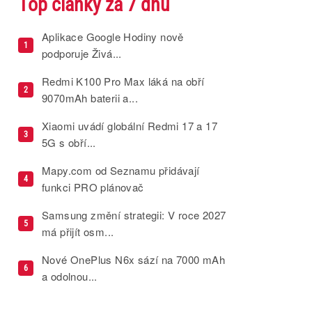
Top články za 7 dnů
Aplikace Google Hodiny nově
1
podporuje Živá...
Redmi K100 Pro Max láká na obří
2
9070mAh baterii a...
Xiaomi uvádí globální Redmi 17 a 17
3
5G s obří...
Mapy.com od Seznamu přidávají
4
funkci PRO plánovač
Samsung změní strategii: V roce 2027
5
má přijít osm...
Nové OnePlus N6x sází na 7000 mAh
6
a odolnou...