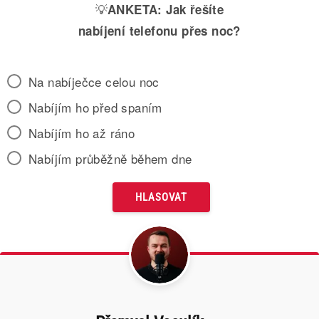
💡
ANKETA:
Jak řešíte
nabíjení telefonu přes noc?
Na nabíječce celou noc
Nabíjím ho před spaním
Nabíjím ho až ráno
Nabíjím průběžně během dne