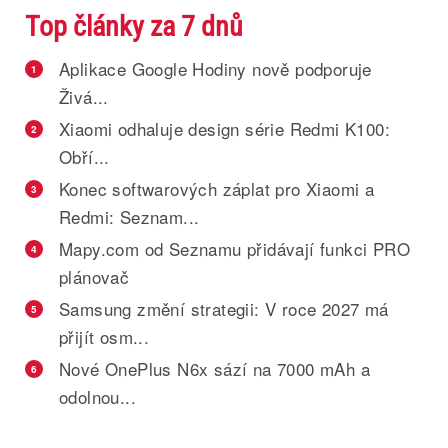
Top články za 7 dnů
Aplikace Google Hodiny nově podporuje
1
Živá...
Xiaomi odhaluje design série Redmi K100:
2
Obří...
Konec softwarových záplat pro Xiaomi a
3
Redmi: Seznam...
Mapy.com od Seznamu přidávají funkci PRO
4
plánovač
Samsung změní strategii: V roce 2027 má
5
přijít osm...
Nové OnePlus N6x sází na 7000 mAh a
6
odolnou...