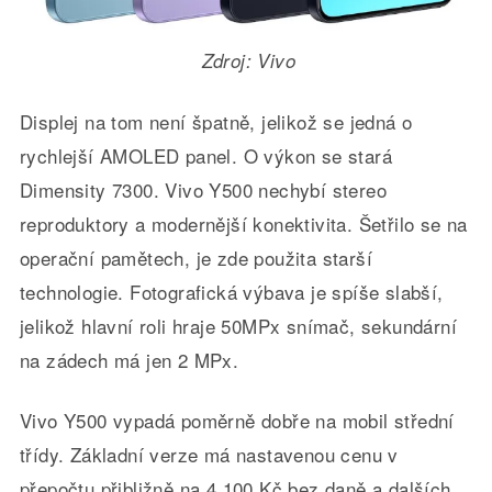
Zdroj: Vivo
Displej na tom není špatně, jelikož se jedná o
rychlejší AMOLED panel. O výkon se stará
Dimensity 7300. Vivo Y500 nechybí stereo
reproduktory a modernější konektivita. Šetřilo se na
operační pamětech, je zde použita starší
technologie. Fotografická výbava je spíše slabší,
jelikož hlavní roli hraje 50MPx snímač, sekundární
na zádech má jen 2 MPx.
Vivo Y500 vypadá poměrně dobře na mobil střední
třídy. Základní verze má nastavenou cenu v
přepočtu přibližně na 4 100 Kč bez daně a dalších