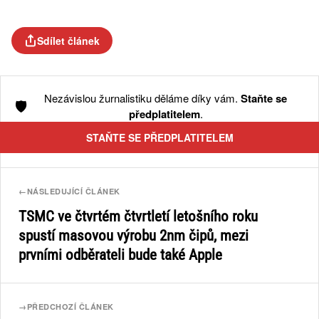
Sdílet článek
Nezávislou žurnalistiku děláme díky vám.
Staňte se
🛡️
předplatitelem
.
STAŇTE SE PŘEDPLATITELEM
←
NÁSLEDUJÍCÍ ČLÁNEK
TSMC ve čtvrtém čtvrtletí letošního roku
spustí masovou výrobu 2nm čipů, mezi
prvními odběrateli bude také Apple
→
PŘEDCHOZÍ ČLÁNEK