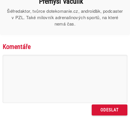
Přemysl Vaculík
Šéfredaktor, tvůrce dotekomanie.cz, androiďák, podcaster
v PZL. Také milovník adrenalinových sportů, na které
nemá čas.
Komentáře