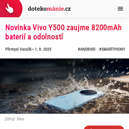
Novinka Vivo Y500 zaujme 8200mAh
baterií a odolností
Přemysl Vaculík
• 1. 9. 2025
#ANDROID
#SMARTPHONY
Zdroj: Vivo