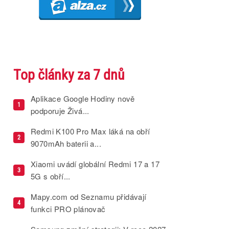
Top články za 7 dnů
Aplikace Google Hodiny nově
1
podporuje Živá...
Redmi K100 Pro Max láká na obří
2
9070mAh baterii a...
Xiaomi uvádí globální Redmi 17 a 17
3
5G s obří...
Mapy.com od Seznamu přidávají
4
funkci PRO plánovač