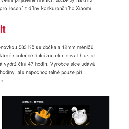
pro řešení z dílny konkurenčního Xiaomi.
it
cenovkou 583 Kč se dočkala 12mm měničů
 které společně dokážou eliminovat hluk až
á výdrž činí 47 hodin. Výrobce sice udává
hodiny, ale nepochopitelně pouze při
ko.