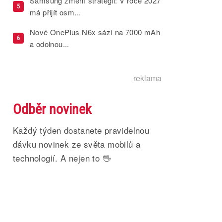
Samsung změní strategii: V roce 2027
5
má přijít osm...
Nové OnePlus N6x sází na 7000 mAh
6
a odolnou...
reklama
Odběr novinek
Každý týden dostanete pravidelnou
dávku novinek ze světa mobilů a
technologií. A nejen to 🖖