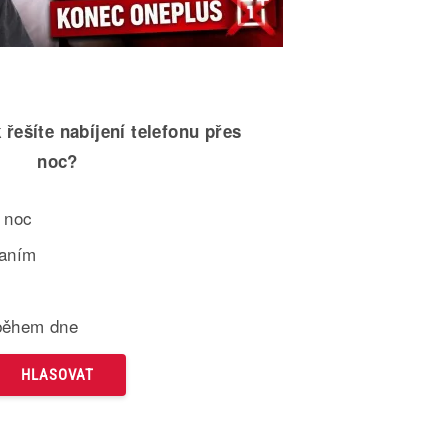
 řešíte nabíjení telefonu přes
noc?
 noc
paním
během dne