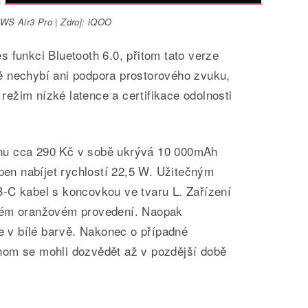
S Air3 Pro | Zdroj: iQOO
 funkci Bluetooth 6.0, přitom tato verze
 nechybí ani podpora prostorového zvuku,
ežim nízké latence a certifikace odolnosti
nu cca 290 Kč v sobě ukrývá 10 000mAh
open nabíjet rychlostí 22,5 W. Užitečným
-C kabel s koncovkou ve tvaru L. Zařízení
ném oranžovém provedení. Naopak
te v bílé barvě. Nakonec o případné
hom se mohli dozvědět až v pozdější době