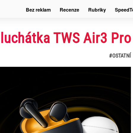
Bez reklam
Recenze
Rubriky
SpeedT
luchátka TWS Air3 Pr
#OSTATNÍ