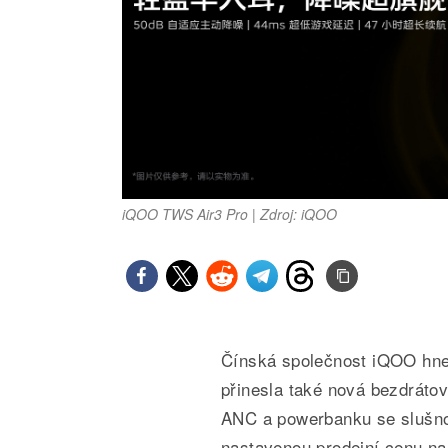
iQOO TWS Air3 Pro | Zdroj: iQOO
Čínská společnost iQOO hne
přinesla také nová bezdráto
ANC a powerbanku se slušnou
nastavenou prodejní cenu na v