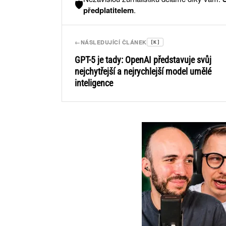
🛡️
předplatitelem
.
←
NÁSLEDUJÍCÍ ČLÁNEK
[K]
GPT-5 je tady: OpenAI představuje svůj
nejchytřejší a nejrychlejší model umělé
inteligence