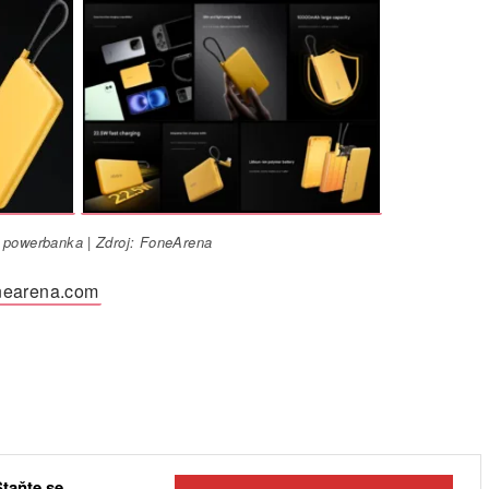
powerbanka | Zdroj: FoneArena
nearena.com
Staňte se