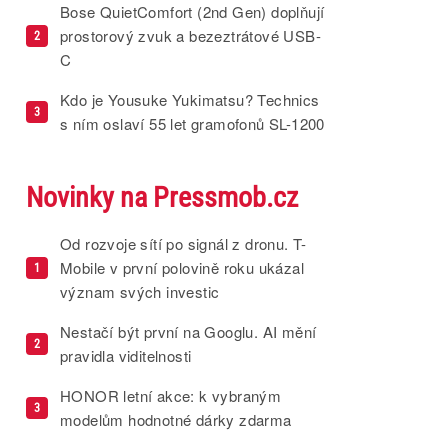
Bose QuietComfort (2nd Gen) doplňují
prostorový zvuk a bezeztrátové USB-
2
C
Kdo je Yousuke Yukimatsu? Technics
3
s ním oslaví 55 let gramofonů SL-1200
Novinky na Pressmob.cz
Od rozvoje sítí po signál z dronu. T-
Mobile v první polovině roku ukázal
1
význam svých investic
Nestačí být první na Googlu. AI mění
2
pravidla viditelnosti
HONOR letní akce: k vybraným
3
modelům hodnotné dárky zdarma