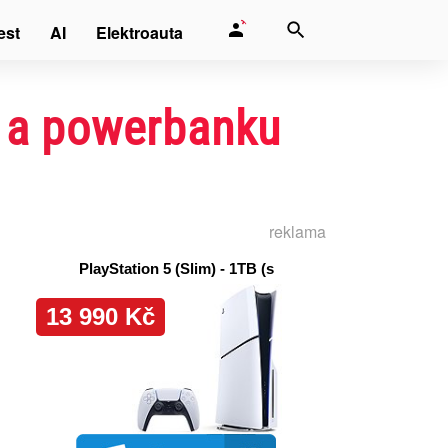
est
AI
Elektroauta
o a powerbanku
reklama