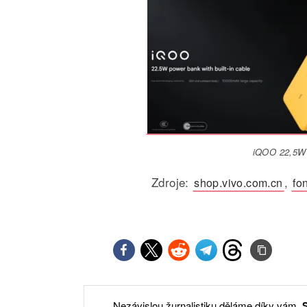
iQOO 22,5W 
Zdroje:
,
shop.vivo.com.cn
fo
Nezávislou žurnalistiku děláme díky vám.