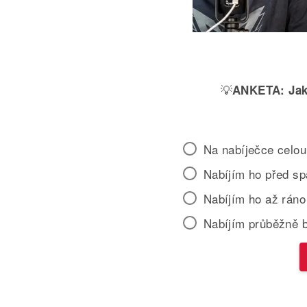
💡
ANKETA:
Jak
Na nabíječce celou
Nabíjím ho před s
Nabíjím ho až ráno
Nabíjím průběžně 