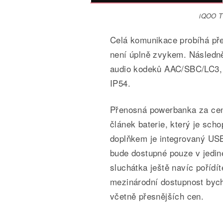
iQOO TW
Celá komunikace probíhá přes
není úplně zvykem. Následně
audio kodeků AAC/SBC/LC3, r
IP54.
Přenosná powerbanka za ce
článek baterie, který je sch
doplňkem je integrovaný USB
bude dostupné pouze v jedi
sluchátka ještě navíc pořídí
mezinárodní dostupnost byc
včetně přesnějších cen.