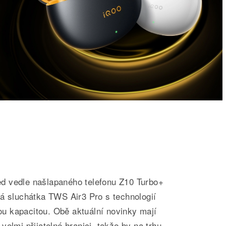
d vedle našlapaného telefonu Z10 Turbo+
vá sluchátka TWS Air3 Pro s technologií
 kapacitou. Obě aktuální novinky mají
elmi přijatelné hranici, takže by na trhu