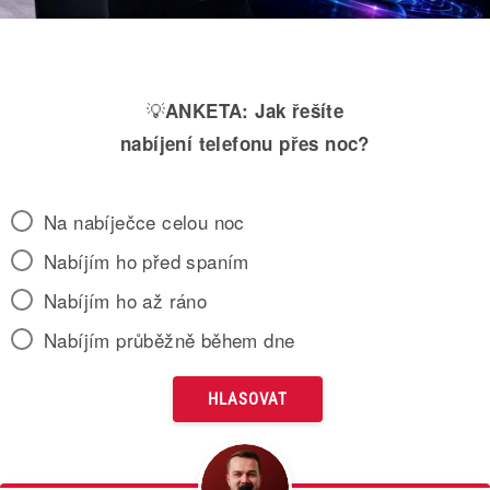
💡
ANKETA:
Jak řešíte
nabíjení telefonu přes noc?
Na nabíječce celou noc
Nabíjím ho před spaním
Nabíjím ho až ráno
Nabíjím průběžně během dne