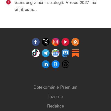
Samsung změní strategii: V roce 2027 má
6
přijít osm...
Dotekománie Premium
Inzerce
Redakce