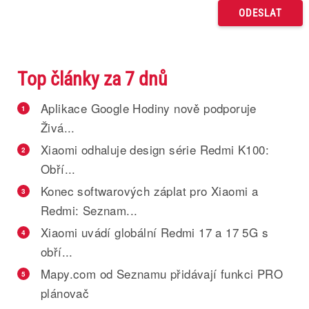
Top články za 7 dnů
Aplikace Google Hodiny nově podporuje
1
Živá...
Xiaomi odhaluje design série Redmi K100:
2
Obří...
Konec softwarových záplat pro Xiaomi a
3
Redmi: Seznam...
Xiaomi uvádí globální Redmi 17 a 17 5G s
4
obří...
Mapy.com od Seznamu přidávají funkci PRO
5
plánovač