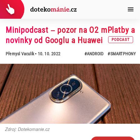
Minipodcast – pozor na O2 mPlatby a
novinky od Googlu a Huawei
PODCAST
Přemysl Vaculík
• 10. 10. 2022
#ANDROID
#SMARTPHONY
Zdroj: Dotekomanie.cz