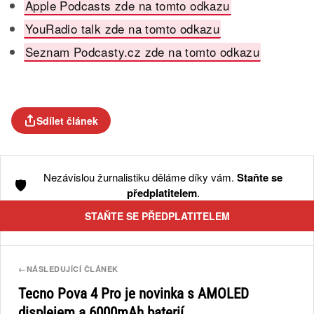
Apple Podcasts zde na tomto odkazu
YouRadio talk zde na tomto odkazu
Seznam Podcasty.cz zde na tomto odkazu
Sdílet článek
Nezávislou žurnalistiku děláme díky vám.
Staňte se
🛡️
předplatitelem
.
STAŇTE SE PŘEDPLATITELEM
←
NÁSLEDUJÍCÍ ČLÁNEK
Tecno Pova 4 Pro je novinka s AMOLED
displejem a 6000mAh baterií