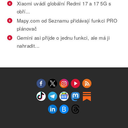
Xiaomi uvádí globální Redmi 17 a 17 5G s
4
obří...
Mapy.com od Seznamu přidávají funkci PRO
5
plánovač
Gemini asi přijde o jednu funkci, ale má ji
6
nahradit...