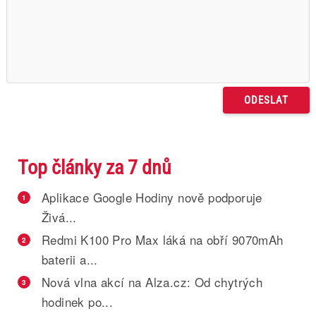
Top články za 7 dnů
Aplikace Google Hodiny nově podporuje
1
Živá...
Redmi K100 Pro Max láká na obří 9070mAh
2
baterii a...
Nová vlna akcí na Alza.cz: Od chytrých
3
hodinek po...