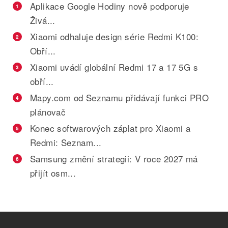
Aplikace Google Hodiny nově podporuje
1
Živá...
Xiaomi odhaluje design série Redmi K100:
2
Obří...
Xiaomi uvádí globální Redmi 17 a 17 5G s
3
obří...
Mapy.com od Seznamu přidávají funkci PRO
4
plánovač
Konec softwarových záplat pro Xiaomi a
5
Redmi: Seznam...
Samsung změní strategii: V roce 2027 má
6
přijít osm...