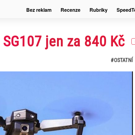
Bez reklam
Recenze
Rubriky
SpeedT
n SG107 jen za 840 Kč
#OSTATNÍ