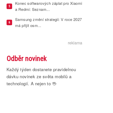
Konec softwarových záplat pro Xiaomi
5
a Redmi: Seznam...
Samsung změní strategii: V roce 2027
6
má přijít osm...
reklama
Odběr novinek
Každý týden dostanete pravidelnou
dávku novinek ze světa mobilů a
technologií. A nejen to 🖖