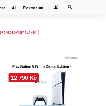
est
AI
Elektroauta
SPONZOROVANÝ ČLÁNEK
reklama