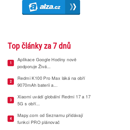
Top články za 7 dnů
Aplikace Google Hodiny nově
1
podporuje Živá...
Redmi K100 Pro Max láká na obří
2
9070mAh baterii a...
Xiaomi uvádí globální Redmi 17 a 17
3
5G s obří...
Mapy.com od Seznamu přidávají
4
funkci PRO plánovač