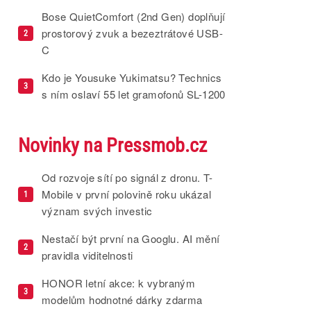
Bose QuietComfort (2nd Gen) doplňují
prostorový zvuk a bezeztrátové USB-
2
C
Kdo je Yousuke Yukimatsu? Technics
3
s ním oslaví 55 let gramofonů SL-1200
Novinky na Pressmob.cz
Od rozvoje sítí po signál z dronu. T-
Mobile v první polovině roku ukázal
1
význam svých investic
Nestačí být první na Googlu. AI mění
2
pravidla viditelnosti
HONOR letní akce: k vybraným
3
modelům hodnotné dárky zdarma