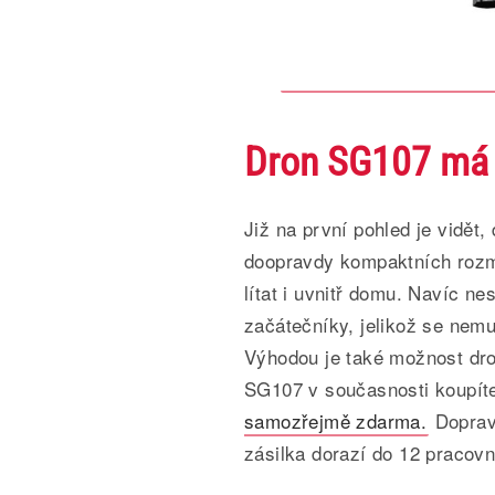
Dron SG107 má
Již na první pohled je vidět
doopravdy kompaktních rozmě
lítat i uvnitř domu. Navíc ne
začátečníky, jelikož se nemus
Výhodou je také možnost dro
SG107 v současnosti koupít
samozřejmě zdarma.
Doprava
zásilka dorazí do 12 pracovn