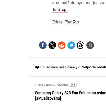
dron můžete nyní mít jen za
TomTop.
Zdroj:
TomTop
❤️
Líbí se vám naše články?
Podpořte redak
←
NÁSLEDUJÍCÍ ČLÁNEK
[K]
Samsung Galaxy S20 Fan Edition na redne
[aktualizováno]