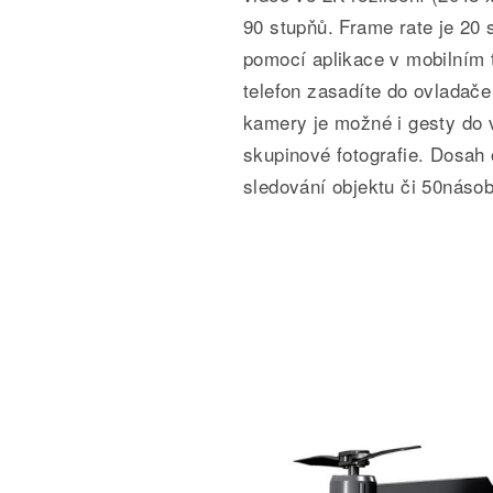
90 stupňů. Frame rate je 20
pomocí aplikace v mobilním t
telefon zasadíte do ovladač
kamery je možné i gesty do v
skupinové fotografie. Dosah 
sledování objektu či 50násob