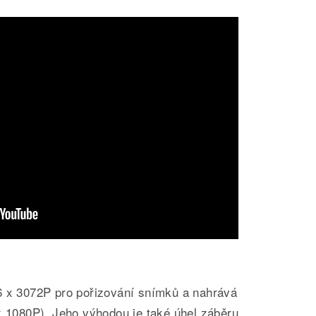
6 x 3072P pro pořizování snímků a nahrává
x 1080P). Jeho výhodou je také úhel záběru