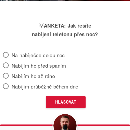
💡
ANKETA:
Jak řešíte
nabíjení telefonu přes noc?
Na nabíječce celou noc
Nabíjím ho před spaním
Nabíjím ho až ráno
Nabíjím průběžně během dne