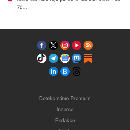
70...
Dotekománie Premium
Inzerce
Redakce