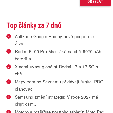
Top články za 7 dnů
Aplikace Google Hodiny nově podporuje
1
Živá...
Redmi K100 Pro Max láká na obří 9070mAh
2
baterii a...
Xiaomi uvádí globální Redmi 17 a 17 5G s
3
obří...
Mapy.com od Seznamu přidávají funkci PRO
4
plánovač
Samsung změní strategii: V roce 2027 má
5
přijít osm...
Motorola rozšiřuje portfolio tabletů: Moto Pad
6