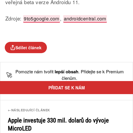
veřejná beta verze Androidu 11.
Zdroje:
,
9to5google.com
androidcentral.com
Sdílet článek
Pomozte nám tvořit
lepší obsah
. Přidejte se k Premium
🚀
členům.
PŘIDAT SE K NÁM
←
NÁSLEDUJÍCÍ ČLÁNEK
Apple investuje 330 mil. dolarů do vývoje
MicroLED