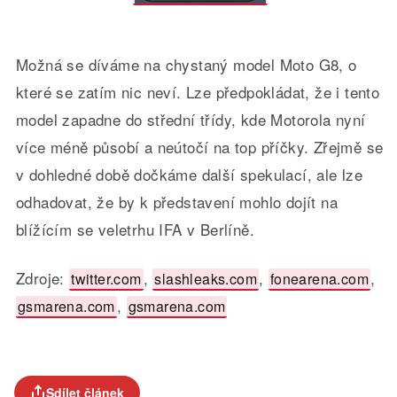
Možná se díváme na chystaný model Moto G8, o
které se zatím nic neví. Lze předpokládat, že i tento
model zapadne do střední třídy, kde Motorola nyní
více méně působí a neútočí na top příčky. Zřejmě se
v dohledné době dočkáme další spekulací, ale lze
odhadovat, že by k představení mohlo dojít na
blížícím se veletrhu IFA v Berlíně.
Zdroje:
,
,
,
twitter.com
slashleaks.com
fonearena.com
,
gsmarena.com
gsmarena.com
Sdílet článek