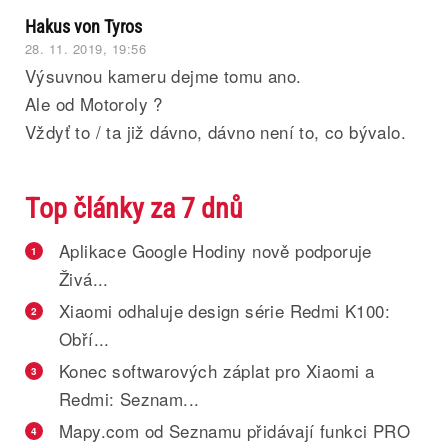
Hakus von Tyros
28. 11. 2019, 19:56
Výsuvnou kameru dejme tomu ano.
Ale od Motoroly ?
Vždyť to / ta již dávno, dávno není to, co bývalo.
Top články za 7 dnů
Aplikace Google Hodiny nově podporuje
1
Živá...
Xiaomi odhaluje design série Redmi K100:
2
Obří...
Konec softwarových záplat pro Xiaomi a
3
Redmi: Seznam...
Mapy.com od Seznamu přidávají funkci PRO
4