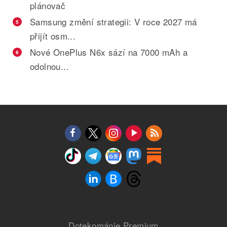
plánovač
Samsung změní strategii: V roce 2027 má
5
přijít osm...
Nové OnePlus N6x sází na 7000 mAh a
6
odolnou...
Dotekománie Premium