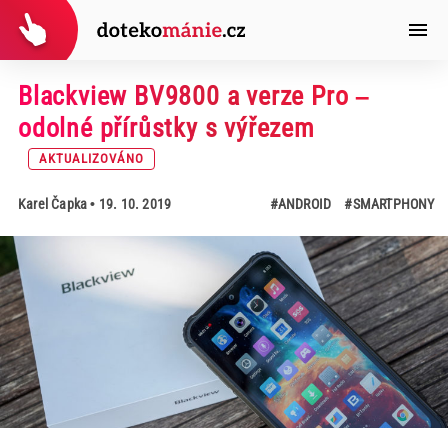
Blackview BV9800 a verze Pro –
odolné přírůstky s výřezem
AKTUALIZOVÁNO
Karel Čapka
• 19. 10. 2019
#ANDROID
#SMARTPHONY