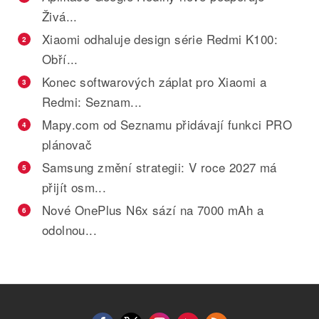
Živá...
Xiaomi odhaluje design série Redmi K100:
2
Obří...
Konec softwarových záplat pro Xiaomi a
3
Redmi: Seznam...
Mapy.com od Seznamu přidávají funkci PRO
4
plánovač
Samsung změní strategii: V roce 2027 má
5
přijít osm...
Nové OnePlus N6x sází na 7000 mAh a
6
odolnou...