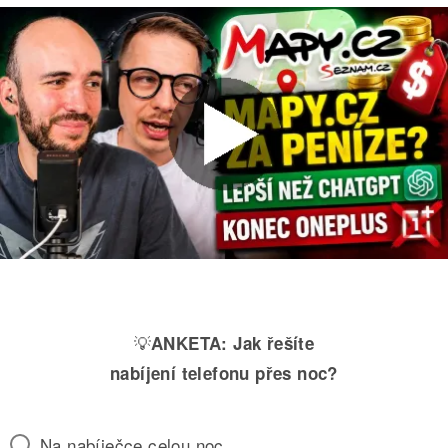
💡
ANKETA:
Jak řešíte
nabíjení telefonu přes noc?
Na nabíječce celou noc