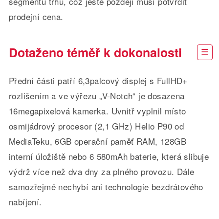
segmentu trhu, což ještě později musí potvrdit
prodejní cena.
Dotaženo téměř k dokonalosti
Přední části patří 6,3palcový displej s FullHD+
rozlišením a ve výřezu „V-Notch“ je dosazena
16megapixelová kamerka. Uvnitř vyplnil místo
osmijádrový procesor (2,1 GHz) Helio P90 od
MediaTeku, 6GB operační paměť RAM, 128GB
interní úložiště nebo 6 580mAh baterie, která slibuje
výdrž více než dva dny za plného provozu. Dále
samozřejmě nechybí ani technologie bezdrátového
nabíjení.