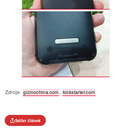
Zdroje:
,
gizmochina.com
kickstarter.com
Sdílet článek