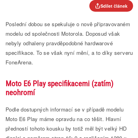
Sdílet článek
Poslední dobou se spekuluje o nově připravovaném
modelu od společnosti Motorola. Doposud však
nebyly odhaleny pravděpodobné hardwarové
specifikace. To se však nyní mění, a to díky serveru
FoneArena.
Moto E6 Play specifikacemi (zatím)
neohromí
Podle dostupných informací se v případě modelu
Moto E6 Play máme opravdu na co těšit. Hlavní
předností tohoto kousku by totiž měl být velký HD
displej s poměrem stran 16: 9 a rozlišením 1280 x