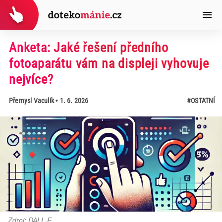
Anketa: Jaké řešení předního
fotoaparátu vám na displeji vyhovuje
nejvíce?
Přemysl Vaculík
• 1. 6. 2026
#OSTATNÍ
Zdroj: DALL·E