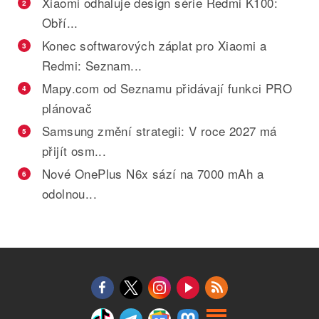
Xiaomi odhaluje design série Redmi K100:
2
Obří...
Konec softwarových záplat pro Xiaomi a
3
Redmi: Seznam...
Mapy.com od Seznamu přidávají funkci PRO
4
plánovač
Samsung změní strategii: V roce 2027 má
5
přijít osm...
Nové OnePlus N6x sází na 7000 mAh a
6
odolnou...