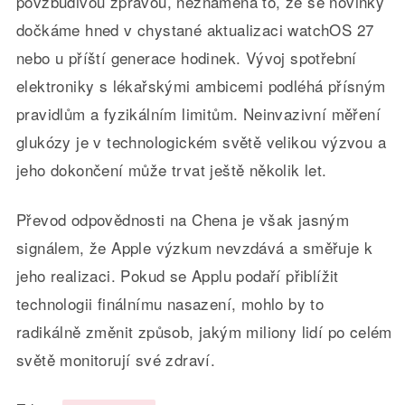
povzbudivou zprávou, neznamená to, že se novinky
dočkáme hned v chystané aktualizaci watchOS 27
nebo u příští generace hodinek. Vývoj spotřební
elektroniky s lékařskými ambicemi podléhá přísným
pravidlům a fyzikálním limitům. Neinvazivní měření
glukózy je v technologickém světě velikou výzvou a
jeho dokončení může trvat ještě několik let.
Převod odpovědnosti na Chena je však jasným
signálem, že Apple výzkum nevzdává a směřuje k
jeho realizaci. Pokud se Applu podaří přiblížit
technologii finálnímu nasazení, mohlo by to
radikálně změnit způsob, jakým miliony lidí po celém
světě monitorují své zdraví.