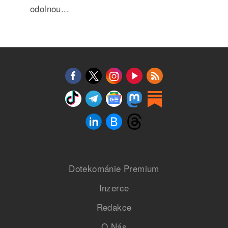
odolnou...
Dotekománie Premium
Inzerce
Redakce
O Nás