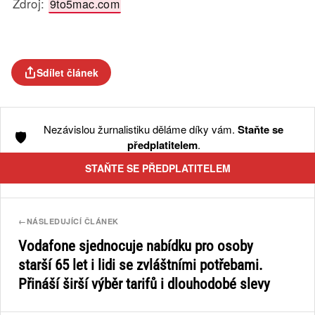
Zdroj:
9to5mac.com
Sdílet článek
Nezávislou žurnalistiku děláme díky vám.
Staňte se
🛡️
předplatitelem
.
STAŇTE SE PŘEDPLATITELEM
←
NÁSLEDUJÍCÍ ČLÁNEK
Vodafone sjednocuje nabídku pro osoby
starší 65 let i lidi se zvláštními potřebami.
Přináší širší výběr tarifů i dlouhodobé slevy