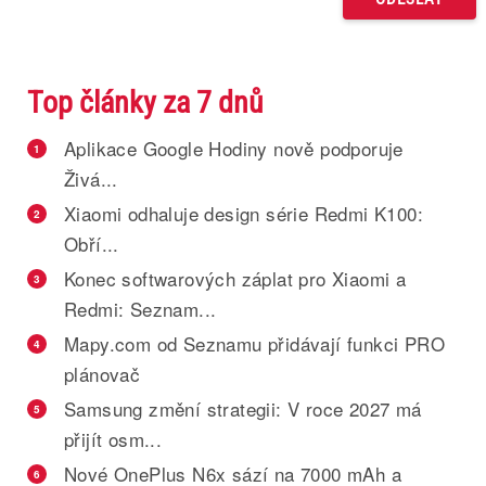
Top články za 7 dnů
Aplikace Google Hodiny nově podporuje
1
Živá...
Xiaomi odhaluje design série Redmi K100:
2
Obří...
Konec softwarových záplat pro Xiaomi a
3
Redmi: Seznam...
Mapy.com od Seznamu přidávají funkci PRO
4
plánovač
Samsung změní strategii: V roce 2027 má
5
přijít osm...
Nové OnePlus N6x sází na 7000 mAh a
6