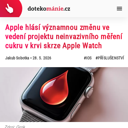
Apple hlásí významnou změnu ve
vedení projektu neinvazivního měření
cukru v krvi skrze Apple Watch
Jakub Sobotka
• 28. 5. 2026
#IOS
#PŘÍSLUŠENSTVÍ
Zdroj: Grok