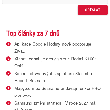
Top články za 7 dnů
Aplikace Google Hodiny nově podporuje
1
Živá...
Xiaomi odhaluje design série Redmi K100:
2
Obří...
Konec softwarových záplat pro Xiaomi a
3
Redmi: Seznam...
Mapy.com od Seznamu přidávají funkci PRO
4
plánovač
Samsung změní strategii: V roce 2027 má
5
přijít osm...