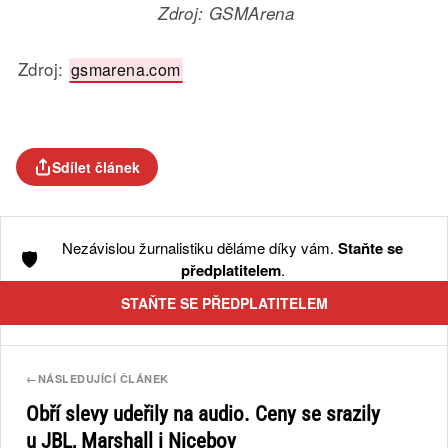
Zdroj: GSMArena
Zdroj:
gsmarena.com
Sdílet článek
Nezávislou žurnalistiku děláme díky vám.
Staňte se
🛡️
předplatitelem
.
STAŇTE SE PŘEDPLATITELEM
←
NÁSLEDUJÍCÍ ČLÁNEK
Obří slevy udeřily na audio. Ceny se srazily
u JBL, Marshall i Niceboy