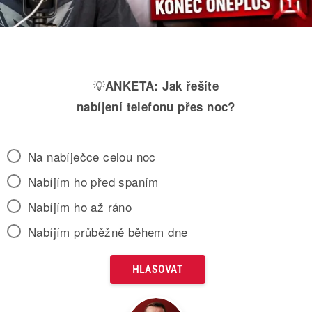
💡
ANKETA:
Jak řešíte
nabíjení telefonu přes noc?
Na nabíječce celou noc
Nabíjím ho před spaním
Nabíjím ho až ráno
Nabíjím průběžně během dne