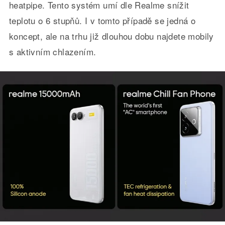
heatpipe. Tento systém umí dle Realme snížit
teplotu o 6 stupňů. I v tomto případě se jedná o
koncept, ale na trhu již dlouhou dobu najdete mobily
s aktivním chlazením.