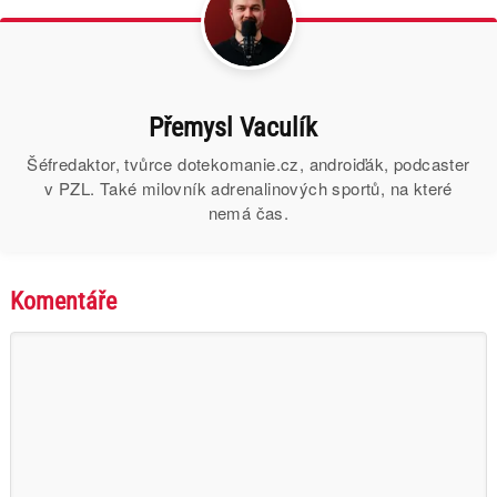
Přemysl Vaculík
Šéfredaktor, tvůrce dotekomanie.cz, androiďák, podcaster
v PZL. Také milovník adrenalinových sportů, na které
nemá čas.
Komentáře