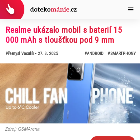
Realme ukázalo mobil s baterií 15
000 mAh s tloušťkou pod 9 mm
Přemysl Vaculík
• 27. 8. 2025
#ANDROID
#SMARTPHONY
Zdroj: GSMArena