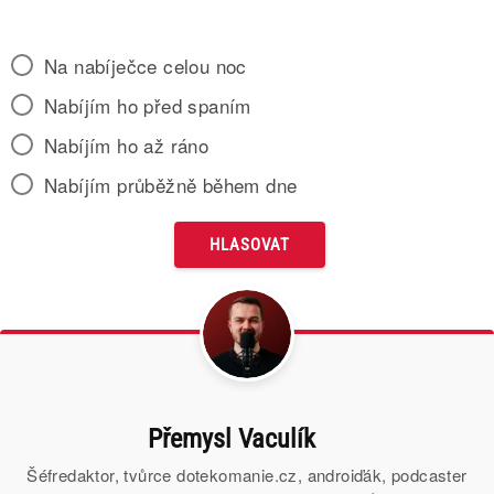
Na nabíječce celou noc
Nabíjím ho před spaním
Nabíjím ho až ráno
Nabíjím průběžně během dne
Přemysl Vaculík
Šéfredaktor, tvůrce dotekomanie.cz, androiďák, podcaster