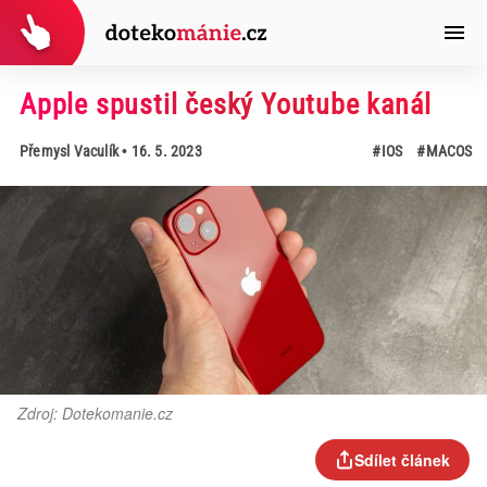
Apple spustil český Youtube kanál
Přemysl Vaculík
• 16. 5. 2023
#IOS
#MACOS
Zdroj: Dotekomanie.cz
Sdílet článek