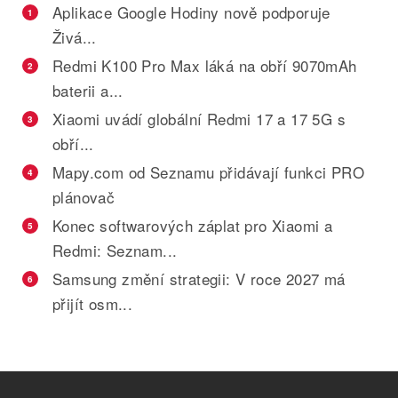
Aplikace Google Hodiny nově podporuje
1
Živá...
Redmi K100 Pro Max láká na obří 9070mAh
2
baterii a...
Xiaomi uvádí globální Redmi 17 a 17 5G s
3
obří...
Mapy.com od Seznamu přidávají funkci PRO
4
plánovač
Konec softwarových záplat pro Xiaomi a
5
Redmi: Seznam...
Samsung změní strategii: V roce 2027 má
6
přijít osm...