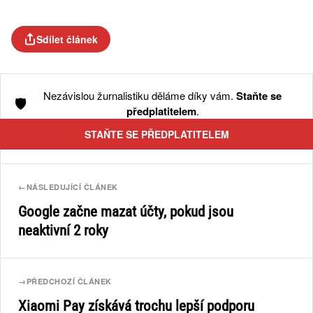
Sdílet článek
Nezávislou žurnalistiku děláme díky vám.
Staňte se
🛡️
předplatitelem
.
STAŇTE SE PŘEDPLATITELEM
←
NÁSLEDUJÍCÍ ČLÁNEK
Google začne mazat účty, pokud jsou
neaktivní 2 roky
→
PŘEDCHOZÍ ČLÁNEK
Xiaomi Pay získává trochu lepší podporu