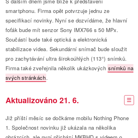
S dalším dnem jsme blíže k představení
smartphonu. Firma opět potvrzuje jednu ze
specifikací novinky. Nyní se dozvídáme, že hlavní
foťák bude mít senzor Sony IMX766 s 50 MPx.
Součástí bude také optická a elektronická
stabilizace videa. Sekundární snímač bude sloužit
pro zachytávání ultra širokoúhlých (113°) snímků.
Firma také zveřejnila několik ukázkových
snímků na
svých stránkách
.
Aktualizováno 21. 6.
Již příští měsíc se dočkáme mobilu Nothing Phone
1. Společnost novinku již ukázala na několika
obrázcích, ale nyní přichází MKBHD s videem o