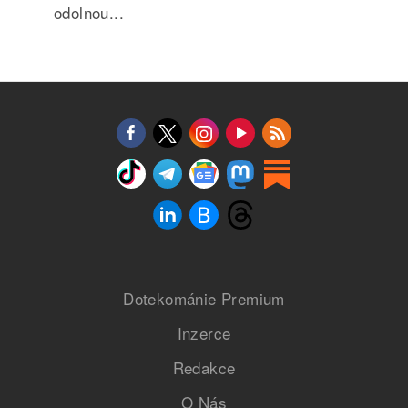
odolnou...
Dotekománie Premium
Inzerce
Redakce
O Nás