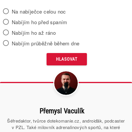
Na nabíječce celou noc
Nabíjím ho před spaním
Nabíjím ho až ráno
Nabíjím průběžně během dne
Přemysl Vaculík
Šéfredaktor, tvůrce dotekomanie.cz, androiďák, podcaster
v PZL. Také milovník adrenalinových sportů, na které