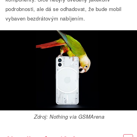
podrobnosti, ale dá se odhadovat, že bude mobil
vybaven bezdrátovým nabíjením.
Zdroj: Nothing via GSMArena