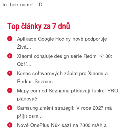
to their name! :-D
Top články za 7 dnů
Aplikace Google Hodiny nově podporuje
1
Živá...
Xiaomi odhaluje design série Redmi K100:
2
Obří...
Konec softwarových záplat pro Xiaomi a
3
Redmi: Seznam...
Mapy.com od Seznamu přidávají funkci PRO
4
plánovač
Samsung změní strategii: V roce 2027 má
5
přijít osm...
Nové OnePlus N6x sází na 7000 mAh a
6