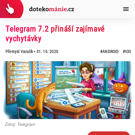
Telegram 7.2 přináší zajímavé
vychytávky
Přemysl Vaculík
• 31. 10. 2020
#ANDROID
#IOS
Zdroj: Telegram