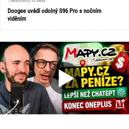
→
PŘEDCHOZÍ ČLÁNEK
Doogee uvádí odolný S96 Pro s nočním
viděním