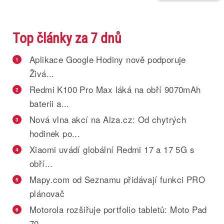
Top články za 7 dnů
Aplikace Google Hodiny nově podporuje
1
Živá...
Redmi K100 Pro Max láká na obří 9070mAh
2
baterii a...
Nová vlna akcí na Alza.cz: Od chytrých
3
hodinek po...
Xiaomi uvádí globální Redmi 17 a 17 5G s
4
obří...
Mapy.com od Seznamu přidávají funkci PRO
5
plánovač
Motorola rozšiřuje portfolio tabletů: Moto Pad
6
70...