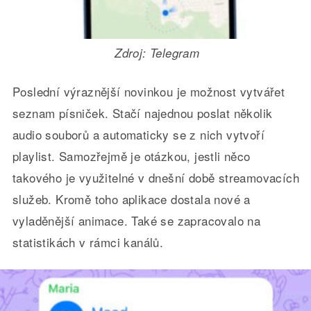
Zdroj: Telegram
Poslední výraznější novinkou je možnost vytvářet
seznam písniček. Stačí najednou poslat několik
audio souborů a automaticky se z nich vytvoří
playlist. Samozřejmě je otázkou, jestli něco
takového je využitelné v dnešní době streamovacích
služeb. Kromě toho aplikace dostala nové a
vyladěnější animace. Také se zapracovalo na
statistikách v rámci kanálů.