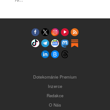
Dotekománie Premium
Inzerce
Redakce
O Nás