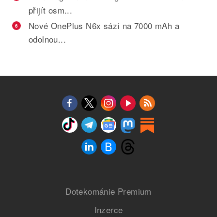
přijít osm...
Nové OnePlus N6x sází na 7000 mAh a
6
odolnou...
Dotekománie Premium
Inzerce