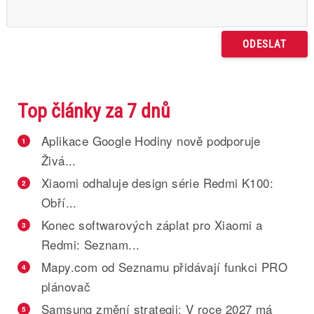
Top články za 7 dnů
Aplikace Google Hodiny nově podporuje
1
Živá...
Xiaomi odhaluje design série Redmi K100:
2
Obří...
Konec softwarových záplat pro Xiaomi a
3
Redmi: Seznam...
Mapy.com od Seznamu přidávají funkci PRO
4
plánovač
Samsung změní strategii: V roce 2027 má
5