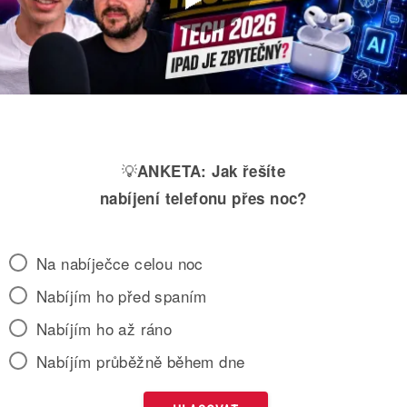
💡
ANKETA:
Jak řešíte
nabíjení telefonu přes noc?
Na nabíječce celou noc
Nabíjím ho před spaním
Nabíjím ho až ráno
Nabíjím průběžně během dne