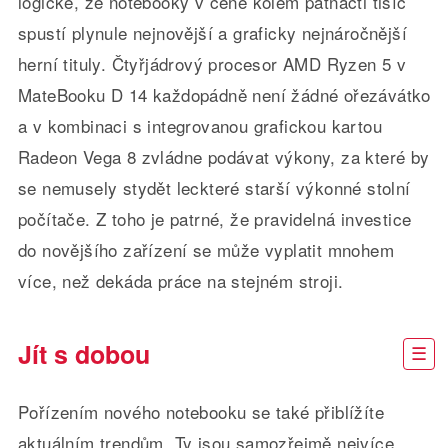
logické, že notebooky v ceně kolem patnácti tisíc
spustí plynule nejnovější a graficky nejnáročnější
herní tituly. Čtyřjádrový procesor AMD Ryzen 5 v
MateBooku D 14 každopádně není žádné ořezávátko
a v kombinaci s integrovanou grafickou kartou
Radeon Vega 8 zvládne podávat výkony, za které by
se nemusely stydět leckteré starší výkonné stolní
počítače. Z toho je patrné, že pravidelná investice
do novějšího zařízení se může vyplatit mnohem
více, než dekáda práce na stejném stroji.
Jít s dobou
Pořízením nového notebooku se také přiblížíte
aktuálním trendům. Ty jsou samozřejmě nejvíce