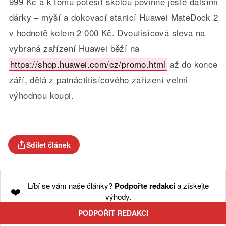
999 Kč a k tomu potěšit školou povinné ještě dalšími
dárky – myší a dokovací stanicí Huawei MateDock 2
v hodnotě kolem 2 000 Kč. Dvoutisícová sleva na
vybraná zařízení Huawei běží na
https://shop.huawei.com/cz/promo.html
až do konce
září, dělá z patnáctitisícového zařízení velmi
výhodnou koupi.
Sdílet článek
Líbí se vám naše články?
Podpořte redakci
a získejte
❤️
výhody.
PODPOŘIT REDAKCI