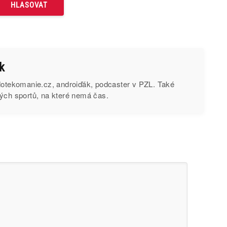
k
 dotekomanie.cz, androiďák, podcaster v PZL. Také
ých sportů, na které nemá čas.