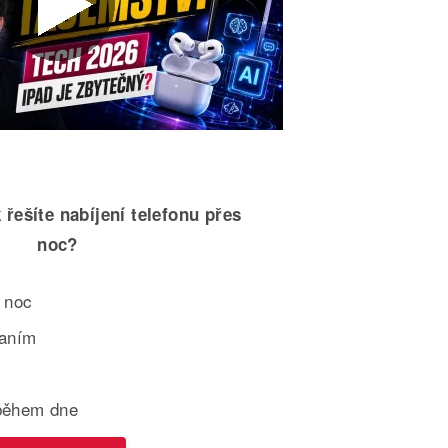
 řešíte nabíjení telefonu přes
noc?
 noc
paním
během dne