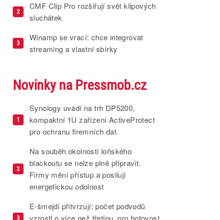
CMF Clip Pro rozšiřují svět klipových
2
sluchátek
Winamp se vrací: chce integrovat
3
streaming a vlastní sbírky
Novinky na Pressmob.cz
Synology uvádí na trh DP5200,
kompaktní 1U zařízení ActiveProtect
1
pro ochranu firemních dat
Na souběh okolností loňského
blackoutu se nelze plně připravit.
2
Firmy mění přístup a posilují
energetickou odolnost
E-šmejdi přitvrzují: počet podvodů
vzrostl o více než třetinu, pro hotovost
3