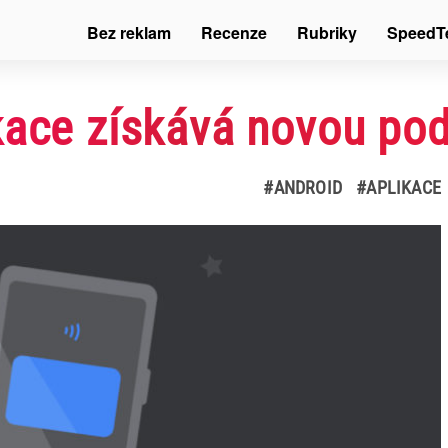
Bez reklam
Recenze
Rubriky
SpeedT
kace získává novou po
#ANDROID
#APLIKACE