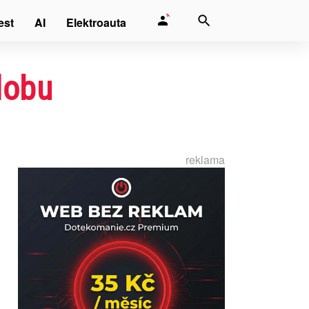
est
AI
Elektroauta
dobu
reklama