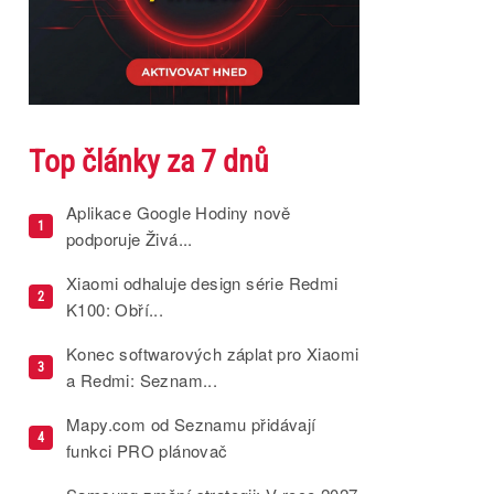
Top články za 7 dnů
Aplikace Google Hodiny nově
1
podporuje Živá...
Xiaomi odhaluje design série Redmi
2
K100: Obří...
Konec softwarových záplat pro Xiaomi
3
a Redmi: Seznam...
Mapy.com od Seznamu přidávají
4
funkci PRO plánovač