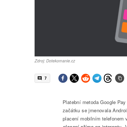
Zdroj: Dotekomanie.cz
7
Platební metoda Google Pay
začátku se jmenovala Andro
placení mobilním telefonem 
placení přímo na internetu
. 