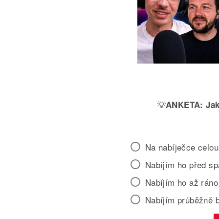
💡
ANKETA:
Jak
Na nabíječce celou
Nabíjím ho před s
Nabíjím ho až ráno
Nabíjím průběžně 