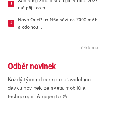
Samsung změní strategii: V roce 2027
5
má přijít osm...
Nové OnePlus N6x sází na 7000 mAh
6
a odolnou...
reklama
Odběr novinek
Každý týden dostanete pravidelnou
dávku novinek ze světa mobilů a
technologií. A nejen to 🖖