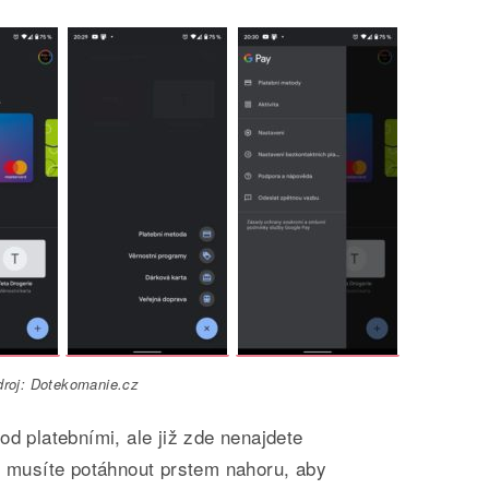
droj: Dotekomanie.cz
od platebními, ale již zde nenajdete
t musíte potáhnout prstem nahoru, aby