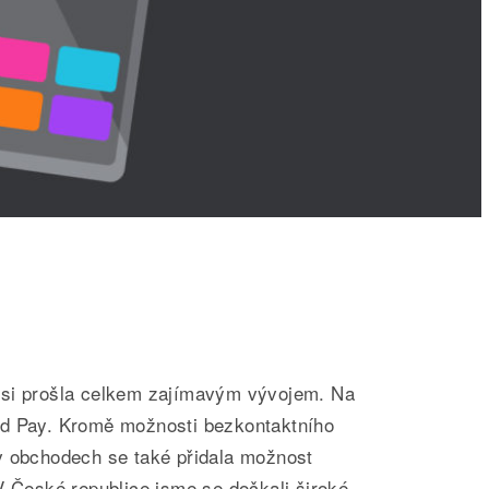
 si prošla celkem zajímavým vývojem. Na
id Pay. Kromě možnosti bezkontaktního
v obchodech se také přidala možnost
V České republice jsme se dočkali široké