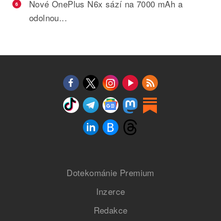
Nové OnePlus N6x sází na 7000 mAh a
6
odolnou...
Dotekománie Premium
Inzerce
Redakce