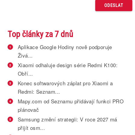
Top články za 7 dnů
Aplikace Google Hodiny nově podporuje
1
Živá...
Xiaomi odhaluje design série Redmi K100:
2
Obří...
Konec softwarových záplat pro Xiaomi a
3
Redmi: Seznam...
Mapy.com od Seznamu přidávají funkci PRO
4
plánovač
Samsung změní strategii: V roce 2027 má
5
přijít osm...