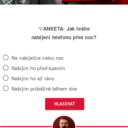
💡
ANKETA:
Jak řešíte
nabíjení telefonu přes noc?
Na nabíječce celou noc
Nabíjím ho před spaním
Nabíjím ho až ráno
Nabíjím průběžně během dne