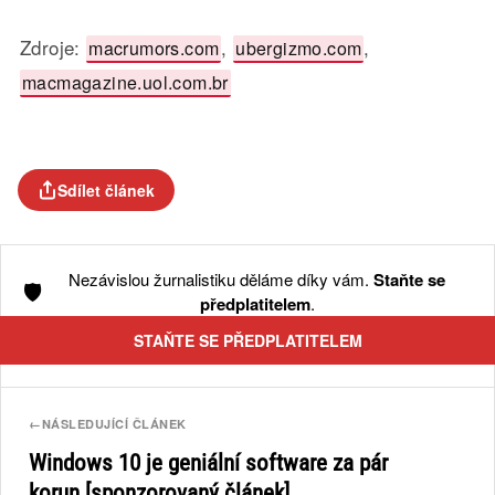
Zdroje:
,
,
macrumors.com
ubergizmo.com
macmagazine.uol.com.br
Sdílet článek
Nezávislou žurnalistiku děláme díky vám.
Staňte se
🛡️
předplatitelem
.
STAŇTE SE PŘEDPLATITELEM
←
NÁSLEDUJÍCÍ ČLÁNEK
Windows 10 je geniální software za pár
korun [sponzorovaný článek]