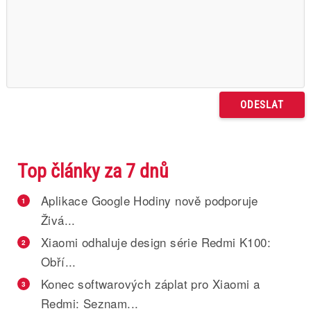
Top články za 7 dnů
Aplikace Google Hodiny nově podporuje
1
Živá...
Xiaomi odhaluje design série Redmi K100:
2
Obří...
Konec softwarových záplat pro Xiaomi a
3
Redmi: Seznam...