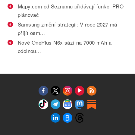
Mapy.com od Seznamu přidávají funkci PRO
4
plánovač
Samsung změní strategii: V roce 2027 má
5
přijít osm...
Nové OnePlus N6x sází na 7000 mAh a
6
odolnou...