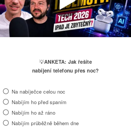
💡
ANKETA:
Jak řešíte
nabíjení telefonu přes noc?
Na nabíječce celou noc
Nabíjím ho před spaním
Nabíjím ho až ráno
Nabíjím průběžně během dne