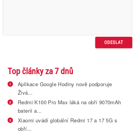
Top články za 7 dnů
Aplikace Google Hodiny nově podporuje
1
Živá...
Redmi K100 Pro Max láká na obří 9070mAh
2
baterii a...
Xiaomi uvádí globální Redmi 17 a 17 5G s
3
obří...