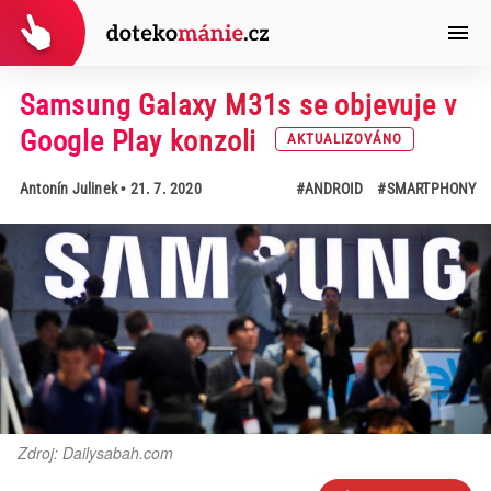
Samsung Galaxy M31s se objevuje v
Google Play konzoli
AKTUALIZOVÁNO
Antonín Julinek
• 21. 7. 2020
#ANDROID
#SMARTPHONY
Zdroj: Dailysabah.com