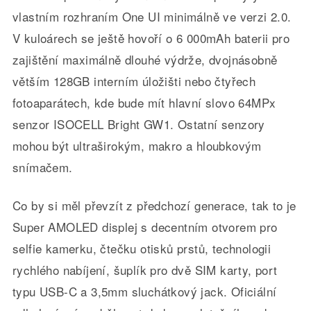
vlastním rozhraním One UI minimálně ve verzi 2.0.
V kuloárech se ještě hovoří o 6 000mAh baterii pro
zajištění maximálně dlouhé výdrže, dvojnásobně
větším 128GB interním úložišti nebo čtyřech
fotoaparátech, kde bude mít hlavní slovo 64MPx
senzor ISOCELL Bright GW1. Ostatní senzory
mohou být ultraširokým, makro a hloubkovým
snímačem.
Co by si měl převzít z předchozí generace, tak to je
Super AMOLED displej s decentním otvorem pro
selfie kamerku, čtečku otisků prstů, technologii
rychlého nabíjení, šuplík pro dvě SIM karty, port
typu USB-C a 3,5mm sluchátkový jack. Oficiální