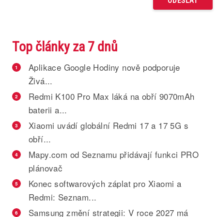
Top články za 7 dnů
Aplikace Google Hodiny nově podporuje
1
Živá...
Redmi K100 Pro Max láká na obří 9070mAh
2
baterii a...
Xiaomi uvádí globální Redmi 17 a 17 5G s
3
obří...
Mapy.com od Seznamu přidávají funkci PRO
4
plánovač
Konec softwarových záplat pro Xiaomi a
5
Redmi: Seznam...
Samsung změní strategii: V roce 2027 má
6