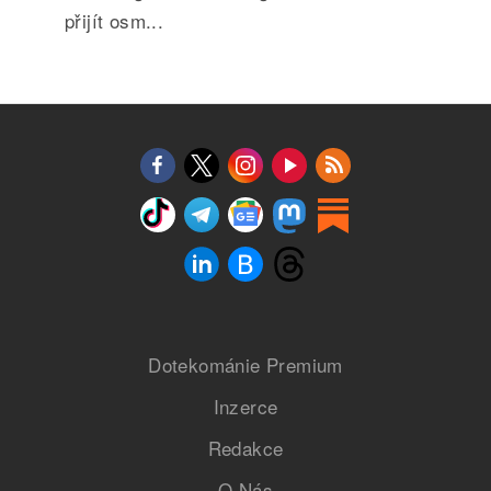
přijít osm...
Dotekománie Premium
Inzerce
Redakce
O Nás