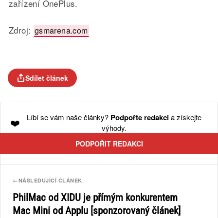
zařízení OnePlus.
Zdroj:
gsmarena.com
Sdílet článek
Líbí se vám naše články?
Podpořte redakci
a získejte
❤️
výhody.
PODPOŘIT REDAKCI
←
NÁSLEDUJÍCÍ ČLÁNEK
PhilMac od XIDU je přímým konkurentem
Mac Mini od Applu [sponzorovaný článek]