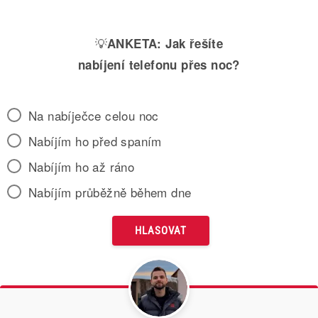
💡
ANKETA:
Jak řešíte
nabíjení telefonu přes noc?
Na nabíječce celou noc
Nabíjím ho před spaním
Nabíjím ho až ráno
Nabíjím průběžně během dne