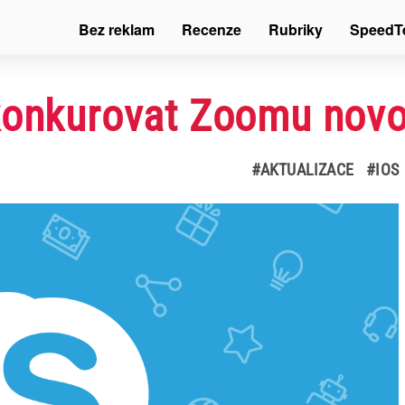
Bez reklam
Recenze
Rubriky
SpeedT
konkurovat Zoomu novo
#AKTUALIZACE
#IOS