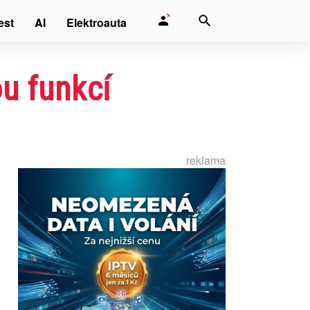
est
AI
Elektroauta
u funkcí
reklama