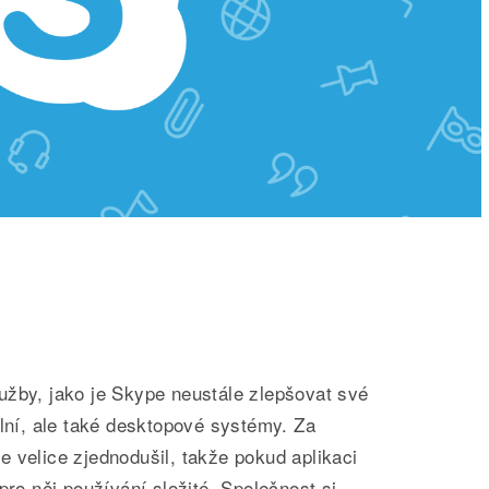
užby, jako je Skype neustále zlepšovat své
ilní, ale také desktopové systémy. Za
 velice zjednodušil, takže pokud aplikaci
pro něj používání složité. Společnost si