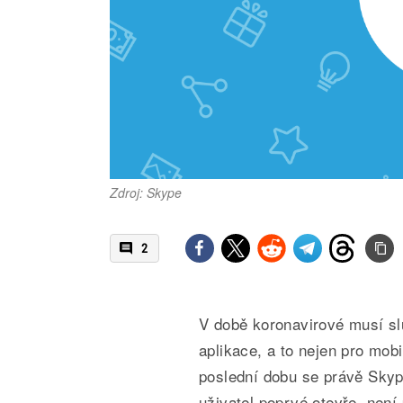
Zdroj: Skype
2
V době koronavirové musí sl
aplikace, a to nejen pro mob
poslední dobu se právě Skype
uživatel poprvé otevře, není 