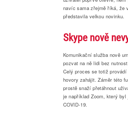
navíc sama zřejmě říká, že v
představila velkou novinku.
Skype nově nevy
Komunikační služba nově umo
pozvat na ně lidi bez nutnost
Celý proces se totiž provád
hovory zahájit. Záměr této fu
prostě snaží přetáhnout uži
je například Zoom, který by
COVID-19.