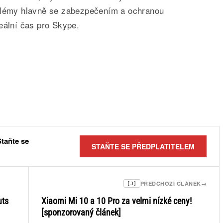
oblémy hlavně se zabezpečením a ochranou
eální čas pro Skype.
Staňte se
STAŇTE SE PŘEDPLATITELEM
PŘEDCHOZÍ ČLÁNEK
→
[J]
uts
Xiaomi Mi 10 a 10 Pro za velmi nízké ceny!
[sponzorovaný článek]