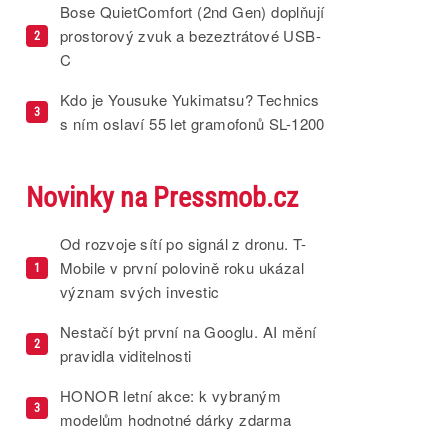
Bose QuietComfort (2nd Gen) doplňují
prostorový zvuk a bezeztrátové USB-
2
C
Kdo je Yousuke Yukimatsu? Technics
3
s ním oslaví 55 let gramofonů SL-1200
Novinky na Pressmob.cz
Od rozvoje sítí po signál z dronu. T-
Mobile v první polovině roku ukázal
1
význam svých investic
Nestačí být první na Googlu. AI mění
2
pravidla viditelnosti
HONOR letní akce: k vybraným
3
modelům hodnotné dárky zdarma