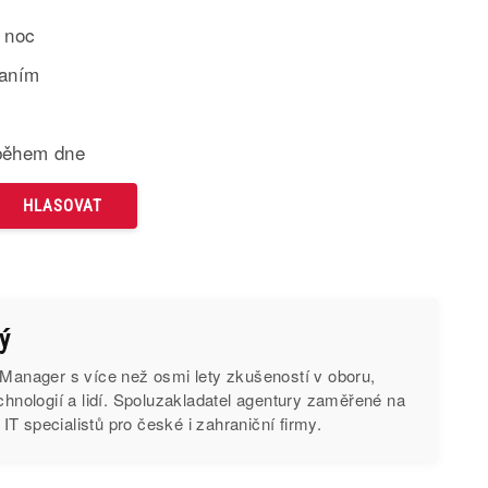
 noc
paním
během dne
ý
 Manager s více než osmi lety zkušeností v oboru,
echnologií a lidí. Spoluzakladatel agentury zaměřené na
T specialistů pro české i zahraniční firmy.