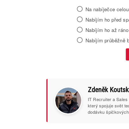
Na nabíječce celou
Nabíjím ho před s
Nabíjím ho až ráno
Nabíjím průběžně 
Zdeněk Koutsk
IT Recruiter a Sales
který spojuje svět t
dodávku špičkových I