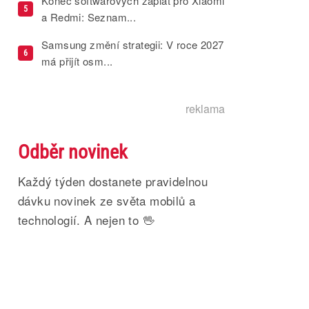
Konec softwarových záplat pro Xiaomi
5
a Redmi: Seznam...
Samsung změní strategii: V roce 2027
6
má přijít osm...
reklama
Odběr novinek
Každý týden dostanete pravidelnou
dávku novinek ze světa mobilů a
technologií. A nejen to 🖖