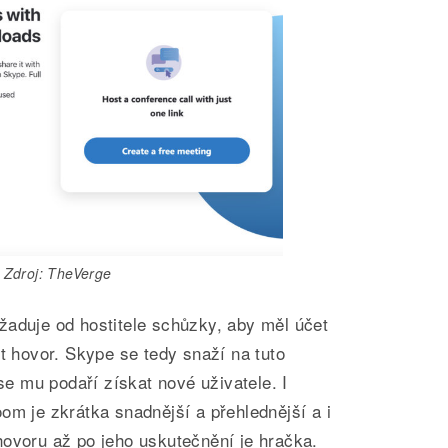
Zdroj: TheVerge
žaduje od hostitele schůzky, aby měl účet
it hovor. Skype se tedy snaží na tuto
 se mu podaří získat nové uživatele. I
om je zkrátka snadnější a přehlednější a i
hovoru až po jeho uskutečnění je hračka.