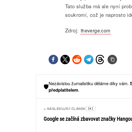
Tato služba má ale nyní pr
soukromí, což je naprosto id
Zdroj:
theverge.com
Nezávislou žurnalistiku děláme díky vám.
🛡️
předplatitelem
.
←
NÁSLEDUJÍCÍ ČLÁNEK
[K]
Google se začíná zbavovat značky Hango