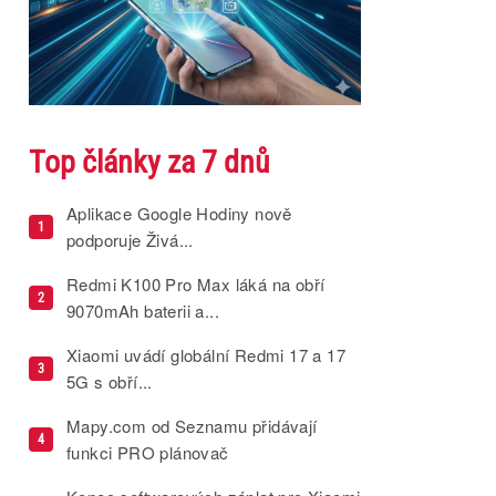
Top články za 7 dnů
Aplikace Google Hodiny nově
1
podporuje Živá...
Redmi K100 Pro Max láká na obří
2
9070mAh baterii a...
Xiaomi uvádí globální Redmi 17 a 17
3
5G s obří...
Mapy.com od Seznamu přidávají
4
funkci PRO plánovač