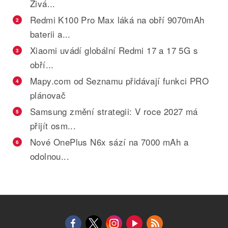
Živá...
Redmi K100 Pro Max láká na obří 9070mAh
2
baterii a...
Xiaomi uvádí globální Redmi 17 a 17 5G s
3
obří...
Mapy.com od Seznamu přidávají funkci PRO
4
plánovač
Samsung změní strategii: V roce 2027 má
5
přijít osm...
Nové OnePlus N6x sází na 7000 mAh a
6
odolnou...