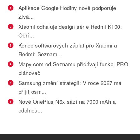
Aplikace Google Hodiny nově podporuje
1
Živá...
Xiaomi odhaluje design série Redmi K100:
2
Obří...
Konec softwarových záplat pro Xiaomi a
3
Redmi: Seznam...
Mapy.com od Seznamu přidávají funkci PRO
4
plánovač
Samsung změní strategii: V roce 2027 má
5
přijít osm...
Nové OnePlus N6x sází na 7000 mAh a
6
odolnou...