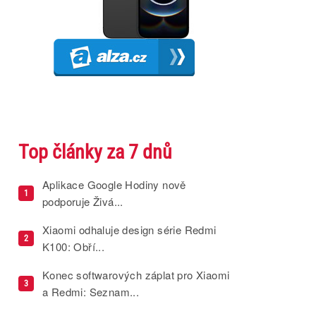
Top články za 7 dnů
Aplikace Google Hodiny nově
1
podporuje Živá...
Xiaomi odhaluje design série Redmi
2
K100: Obří...
Konec softwarových záplat pro Xiaomi
3
a Redmi: Seznam...