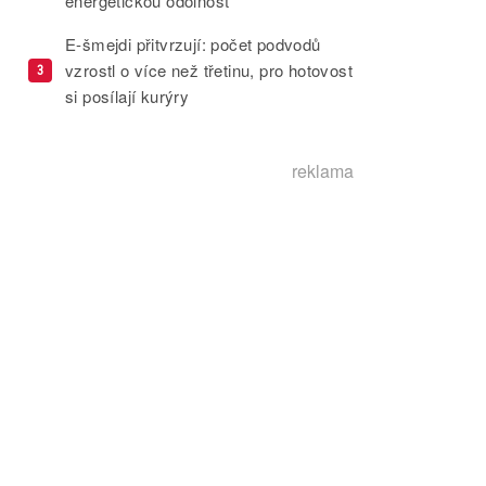
energetickou odolnost
E-šmejdi přitvrzují: počet podvodů
vzrostl o více než třetinu, pro hotovost
3
si posílají kurýry
reklama