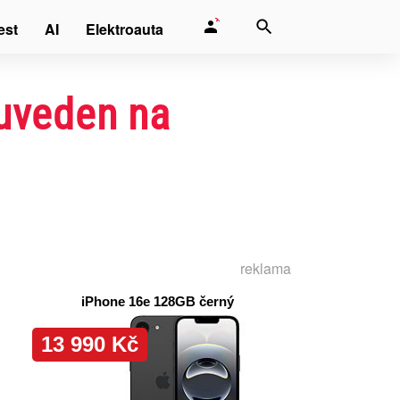
est
AI
Elektroauta
uveden na
reklama