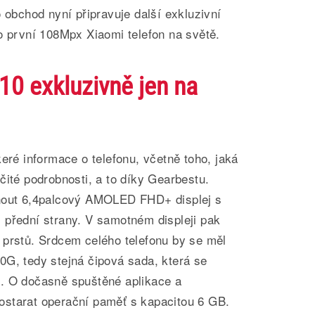
o obchod nyní připravuje další exkluzivní
o první 108Mpx Xiaomi telefon na světě.
10 exkluzivně jen na
keré informace o telefonu, včetně toho, jaká
čité podrobnosti, a to díky Gearbestu.
dnout 6,4palcový AMOLED FHD+ displej s
 přední strany. V samotném displeji pak
 prstů. Srdcem celého telefonu by se měl
0G, tedy stejná čipová sada, která se
. O dočasně spuštěné aplikace a
starat operační paměť s kapacitou 6 GB.