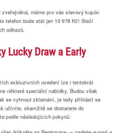
d zveřejněná, máme pro vás slevový kupón
s telefon bude stát jen 10 978 Kč! Stačí
ch odkazů.
ky Lucky Draw a Early
ích exkluzivních uvedení lze i tentokrát
ne některé speciální nabídky. Budou však
k se vyhnout zklamání, je tedy přihlásit se
k učiníte, okamžitě se dostanete do
te podle následujících pokynů:
e účet (klikněte na Registrace → zadejte e-mail a