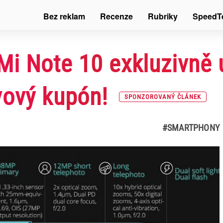
Bez reklam
Recenze
Rubriky
SpeedT
i Note 10 exkluzivně 
vový kupón!
SPONZOROVANÝ ČLÁNEK
#SMARTPHONY