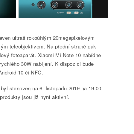
baven ultraširokoúhlým 20megapixelovým
ým teleobjektivem. Na přední straně pak
ový fotoaparát.
Xiaomi Mi Note 10 nabídne
rychlého 30W nabíjení. K dispozici bude
Android 10 či NFC.
u byl stanoven na 6. listopadu 2019 na 19:00
odukty jsou již nyní aktivní.