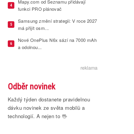
Mapy.com od Seznamu přidávají
4
funkci PRO plánovač
Samsung změní strategii: V roce 2027
5
má přijít osm...
Nové OnePlus N6x sází na 7000 mAh
6
a odolnou...
reklama
Odběr novinek
Každý týden dostanete pravidelnou
dávku novinek ze světa mobilů a
technologií. A nejen to 🖖