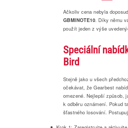
Ačkoliv cena nebyla doposu
. Díky němu vá
GBMINOTE10
použít jeden z výše uvedený
Speciální nabíd
Bird
Stejně jako u všech předchoz
očekávat, že Gearbest nabíd
omezené. Nejlepší způsob, ja
k odběru oznámení. Pokud ta
šťastného losování. Postupuj
Krok 1: Zaregistrujte a aktivujt