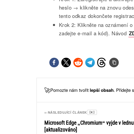
heslo → klikněte na znovu odesl
tento odkaz dokončete registra
Krok 2: Klikněte na oznámení o
zadejte e-mail a kód). Návod
Z
🚀
Pomozte nám tvořit
lepší obsah
. Přidejte
←
NÁSLEDUJÍCÍ ČLÁNEK
[K]
Microsoft Edge „Chromium“ vyjde v lednu
[aktualizováno]