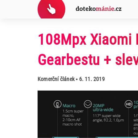
108Mpx Xiaomi M
Gearbestu + sle
Komerční článek
• 6. 11. 2019