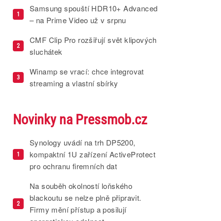
Samsung spouští HDR10+ Advanced
1
– na Prime Video už v srpnu
CMF Clip Pro rozšiřují svět klipových
2
sluchátek
Winamp se vrací: chce integrovat
3
streaming a vlastní sbírky
Novinky na Pressmob.cz
Synology uvádí na trh DP5200,
kompaktní 1U zařízení ActiveProtect
1
pro ochranu firemních dat
Na souběh okolností loňského
blackoutu se nelze plně připravit.
2
Firmy mění přístup a posilují