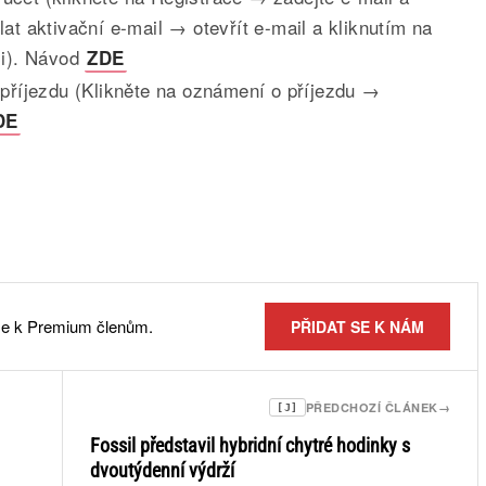
at aktivační e-mail → otevřít e-mail a kliknutím na
ci). Návod
ZDE
 příjezdu (Klikněte na oznámení o příjezdu →
DE
 se k Premium členům.
PŘIDAT SE K NÁM
PŘEDCHOZÍ ČLÁNEK
→
[J]
Fossil představil hybridní chytré hodinky s
dvoutýdenní výdrží