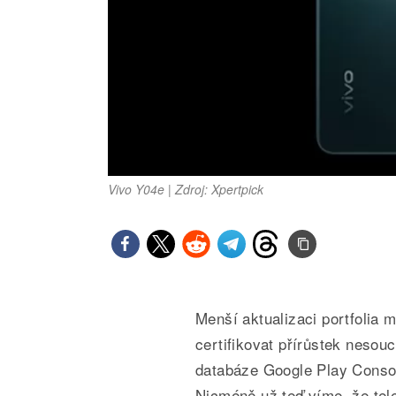
Vivo Y04e | Zdroj: Xpertpick
Menší aktualizaci portfolia m
certifikovat přírůstek nes
databáze Google Play Consol
Nicméně už teď víme, že tel