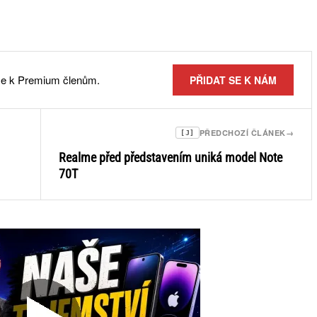
 se k Premium členům.
PŘIDAT SE K NÁM
PŘEDCHOZÍ ČLÁNEK
→
[J]
Realme před představením uniká model Note
70T