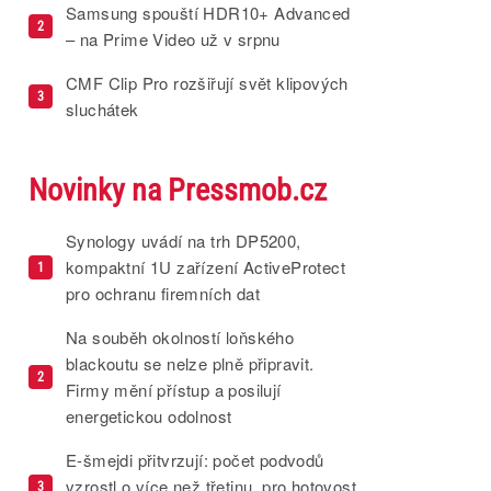
Samsung spouští HDR10+ Advanced
2
– na Prime Video už v srpnu
CMF Clip Pro rozšiřují svět klipových
3
sluchátek
Novinky na Pressmob.cz
Synology uvádí na trh DP5200,
kompaktní 1U zařízení ActiveProtect
1
pro ochranu firemních dat
Na souběh okolností loňského
blackoutu se nelze plně připravit.
2
Firmy mění přístup a posilují
energetickou odolnost
E-šmejdi přitvrzují: počet podvodů
vzrostl o více než třetinu, pro hotovost
3