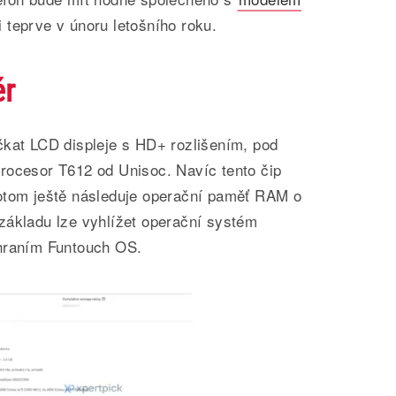
 teprve v únoru letošního roku.
ěr
čkat LCD displeje s HD+ rozlišením, pod
rocesor T612 od Unisoc. Navíc tento čip
otom ještě následuje operační paměť RAM o
základu lze vyhlížet operační systém
zhraním Funtouch OS.