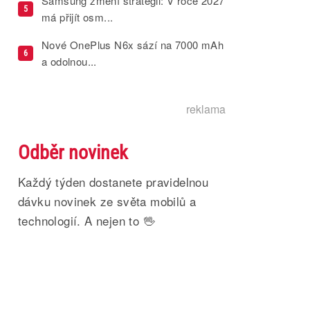
Samsung změní strategii: V roce 2027
5
má přijít osm...
Nové OnePlus N6x sází na 7000 mAh
6
a odolnou...
reklama
Odběr novinek
Každý týden dostanete pravidelnou
dávku novinek ze světa mobilů a
technologií. A nejen to 🖖