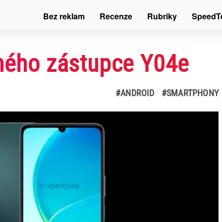
Bez reklam
Recenze
Rubriky
SpeedT
vného zástupce Y04e
#ANDROID
#SMARTPHONY