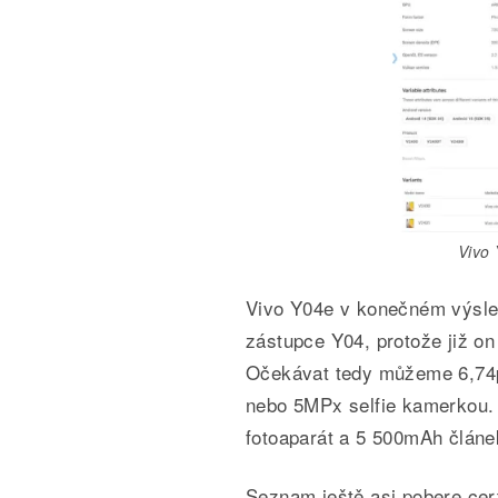
Vivo 
Vivo Y04e v konečném výsle
zástupce Y04, protože již on
Očekávat tedy můžeme 6,74p
nebo 5MPx selfie kamerkou.
fotoaparát a 5 500mAh článe
Seznam ještě asi pobere certi