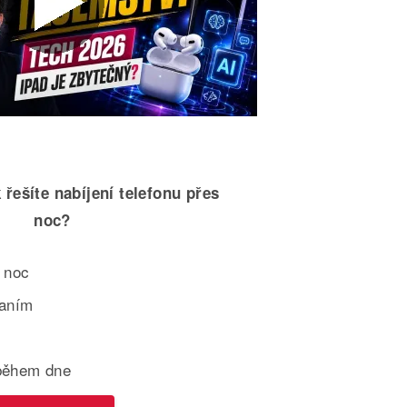
 řešíte nabíjení telefonu přes
noc?
 noc
paním
během dne