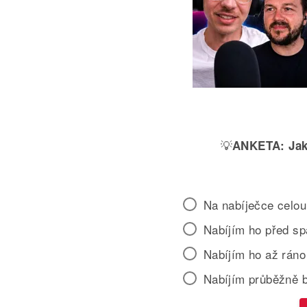
💡
ANKETA:
Jak
Na nabíječce celou
Nabíjím ho před s
Nabíjím ho až ráno
Nabíjím průběžně 