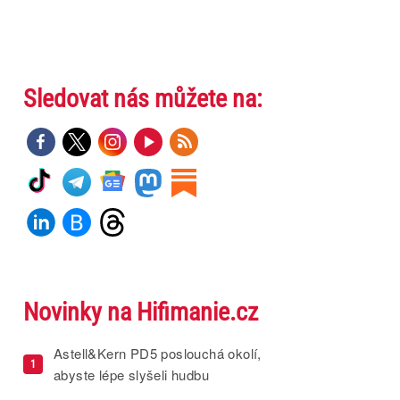
Sledovat nás můžete na:
Novinky na Hifimanie.cz
Astell&Kern PD5 poslouchá okolí,
1
abyste lépe slyšeli hudbu