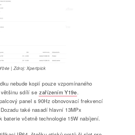
Y04e | Zdroj: Xpertpick
dku nebude kopií pouze vzpomínaného
 většinu sdílí se
zařízením Y19e
.
alcový panel s 90Hz obnovovací frekvencí
 Dozadu také nasadí hlavní 13MPx
k baterie včetně technologie 15W nabíjení.
fikaci IP64, čtečku otisků prstů či slot pro