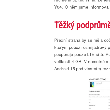
Y04
. O něm jsme informovali
Těžký podprům
Přední strana by se měla do
kterým poběží osmijádrový p
podporuje pouze LTE sítě. P
velikosti 4 GB. V samotném 
Android 15 pod vlastním ro