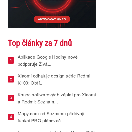
Top články za 7 dnů
Aplikace Google Hodiny nově
1
podporuje Živá...
Xiaomi odhaluje design série Redmi
2
K100: Obří...
Konec softwarových záplat pro Xiaomi
3
a Redmi: Seznam...
Mapy.com od Seznamu přidávají
4
funkci PRO plánovač